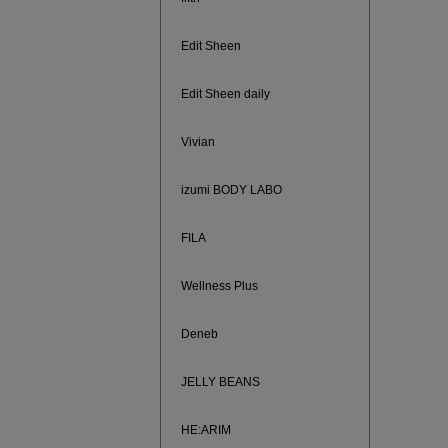
Edit Sheen
Edit Sheen daily
Vivian
izumi BODY LABO
FILA
Wellness Plus
買えば買う
Deneb
JELLY BEANS
HE:ARIM