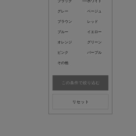
ブラック
ホワイト
グレー
ベージュ
ブラウン
レッド
ブルー
イエロー
オレンジ
グリーン
ピンク
パープル
その他
この条件で絞り込む
kokoさ
リセット
大人の着映