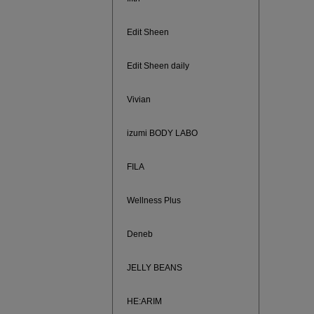
Edit Sheen
Edit Sheen daily
Vivian
izumi BODY LABO
FILA
Wellness Plus
ノベルティ
サシェ（香
Deneb
JELLY BEANS
HE:ARIM