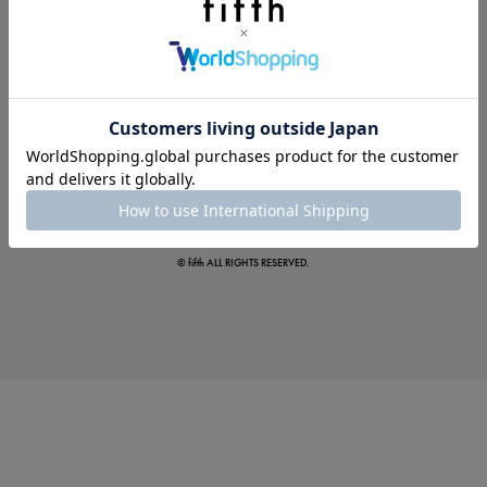
この夏の主役確定！
ボタニカル柄スカート
© fifth ALL RIGHTS RESERVED.
真夏のオフィスカジュアル
基本ルールとアイテムの選び方を徹底解説