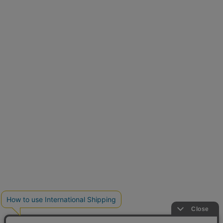
再入荷しました
人気アイテムが待望の再入荷
クーポンを取得
とらまめさんが選ぶ
低身長さん必見アイテム5選