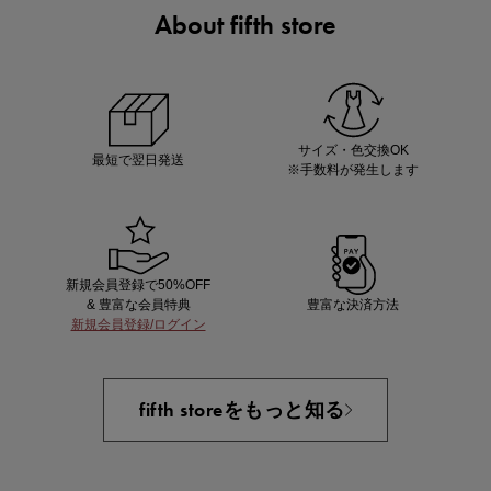
About fifth store
ノベルティ第1弾
サシェ（香り袋）を先着200名様にプレゼント！
サイズ・色交換OK
最短で翌日発送
※手数料が発生します
新規会員登録で50%OFF
& 豊富な会員特典
豊富な決済方法
新規会員登録/ログイン
あと1点にちょうどいい！お助けプチアイテム
fifth storeをもっと知る