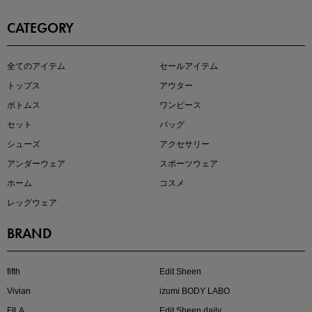
CATEGORY
即戦力アイテム続々対象
全てのアイテム
セールアイテム
夏服まとめて手に入れるなら今
トップス
アウター
ボトムス
ワンピース
セット
バッグ
シューズ
アクセサリー
アンダーウェア
スポーツウェア
ホーム
コスメ
レッグウェア
BRAND
注目の新作が販売開始
fifth
Edit Sheen
Vivian
izumi BODY LABO
FILA
Edit Sheen daily