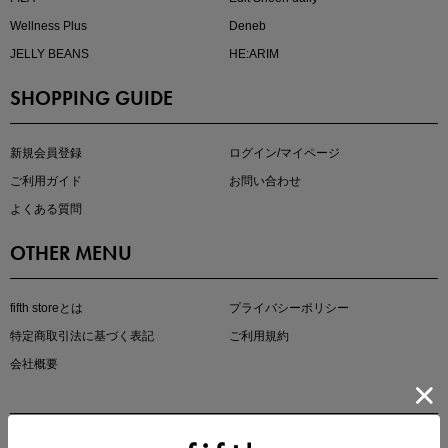
Wellness Plus
Deneb
JELLY BEANS
HE:ARIM
SHOPPING GUIDE
kokoさんセレクト
大人の着映えアイテム5選
新規会員登録
ログイン/マイページ
ご利用ガイド
お問い合わせ
よくある質問
OTHER MENU
fifth storeとは
プライバシーポリシー
特定商取引法に基づく表記
ご利用規約
会社概要
マストバイアイテム
今季の注目アイテムをご紹介