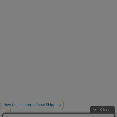
再入荷しました
人気アイテムが待望の再入荷
クーポンを取得
とらまめさんが選ぶ
低身長さん必見アイテム5選