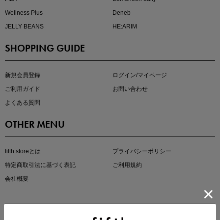
Wellness Plus
Deneb
JELLY BEANS
HE:ARIM
SHOPPING GUIDE
kokoさんセレクト
大人の着映えアイテム5選
新規会員登録
ログイン/マイページ
ご利用ガイド
お問い合わせ
よくある質問
OTHER MENU
fifth storeとは
プライバシーポリシー
特定商取引法に基づく表記
ご利用規約
会社概要
マストバイアイテム
今季の注目アイテムをご紹介