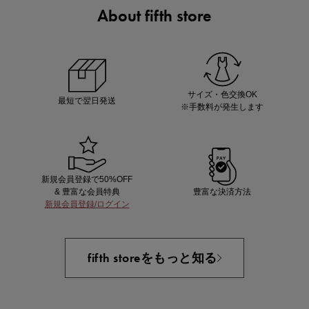
About fifth store
ノベルティ第1弾
サシェ（香り袋）を先着200名様にプレゼント！
サイズ・色交換OK
最短で翌日発送
※手数料が発生します
新規会員登録で50%OFF
& 豊富な会員特典
豊富な決済方法
新規会員登録/ログイン
あと1点にちょうどいい！お助けプチアイテム
fifth storeをもっと知る