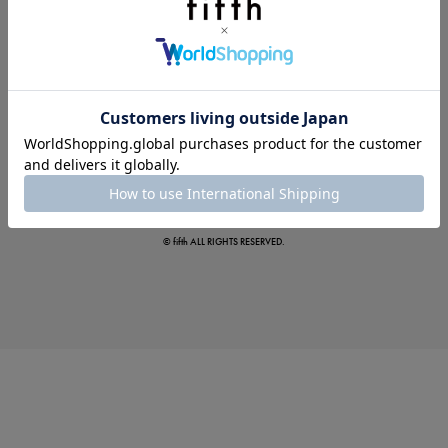
この夏の主役確定！
ボタニカル柄スカート
© fifth ALL RIGHTS RESERVED.
真夏のオフィスカジュアル
基本ルールとアイテムの選び方を徹底解説