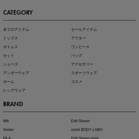
CATEGORY
即戦力アイテム続々対象
全てのアイテム
セールアイテム
夏服まとめて手に入れるなら今
トップス
アウター
ボトムス
ワンピース
セット
バッグ
シューズ
アクセサリー
アンダーウェア
スポーツウェア
ホーム
コスメ
レッグウェア
BRAND
注目の新作が販売開始
fifth
Edit Sheen
Vivian
izumi BODY LABO
FILA
Edit Sheen daily