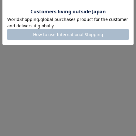
ほどお得! 最大半額クーポン
主役確定！
ル柄スカート