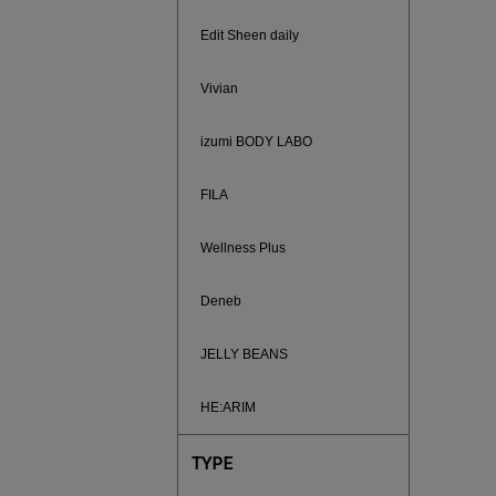
Edit Sheen daily
Vivian
izumi BODY LABO
FILA
Wellness Plus
Deneb
880円均
JELLY BEANS
HE:ARIM
TYPE