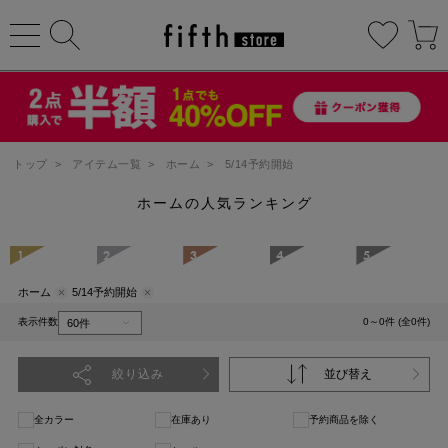
トップ
>
アイテム一覧
>
ホーム
>
5/14予約開始
ホームの人気ランキング
1
2
3
4
5
ホーム
5/14予約開始
表示件数
0～0件 (全0件)
絞り込み
並び替え
全カラー
在庫あり
予約商品を除く