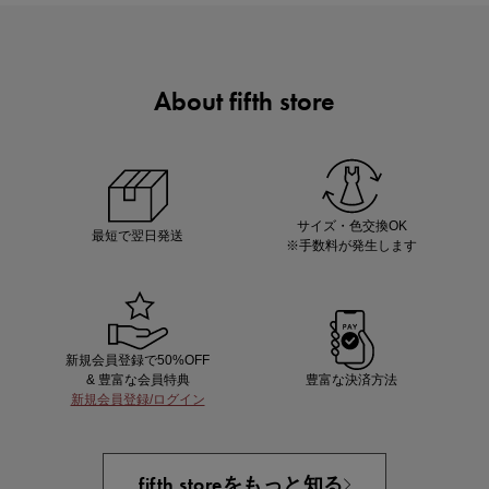
About fifth store
マストバイアイテム
今季の注目アイテムをご紹介
サイズ・色交換OK
最短で翌日発送
※手数料が発生します
新規会員登録で50%OFF
& 豊富な会員特典
豊富な決済方法
新規会員登録/ログイン
買えば買うほどお得! 最大半額クーポン
fifth storeをもっと知る