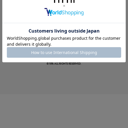
この夏の主役確定！
ボタニカル柄スカート
© fifth ALL RIGHTS RESERVED.
真夏のオフィスカジュアル
基本ルールとアイテムの選び方を徹底解説