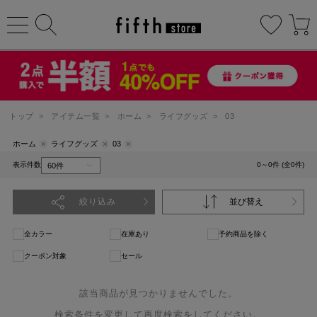
トップ
>
アイテム一覧
>
ホーム
>
ライフグッズ
>
03
ホーム
ライフグッズ
03
表示件数
0～0件 (全0件)
絞り込み
並び替え
全カラー
在庫あり
予約商品を除く
クーポン対象
セール
該当商品が見つかりませんでした。
検索条件を変更して再度検索をしてください。