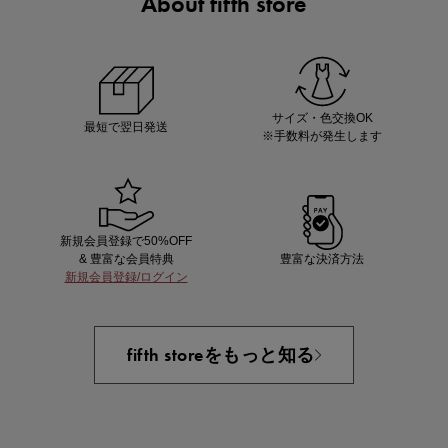
About fifth store
ノベルティ第1弾
サシェ（香り袋）を先着200名様にプレゼント！
サイズ・色交換OK
最短で翌日発送
※手数料が発生します
新規会員登録で50%OFF
& 豊富な会員特典
豊富な決済方法
新規会員登録/ログイン
あと1点にちょうどいい！お助けプチアイテム
fifth storeをもっと知る