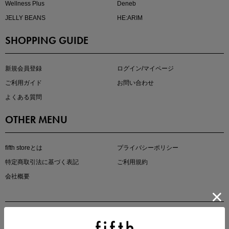
Wellness Plus
Deneb
JELLY BEANS
HE:ARIM
SHOPPING GUIDE
kokoさんセレクト
大人の着映えアイテム5選
新規会員登録
ログイン/マイページ
ご利用ガイド
お問い合わせ
よくある質問
OTHER MENU
fifth storeとは
プライバシーポリシー
特定商取引法に基づく表記
ご利用規約
会社概要
マストバイアイテム
今季の注目アイテムをご紹介