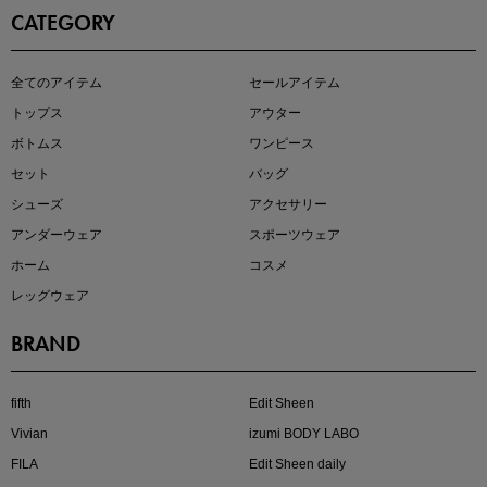
CATEGORY
即戦力アイテム続々対象
全てのアイテム
セールアイテム
夏服まとめて手に入れるなら今
トップス
アウター
ボトムス
ワンピース
セット
バッグ
シューズ
アクセサリー
アンダーウェア
スポーツウェア
ホーム
コスメ
レッグウェア
BRAND
注目の新作が販売開始
fifth
Edit Sheen
Vivian
izumi BODY LABO
FILA
Edit Sheen daily