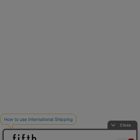
再入荷しました
人気アイテムが待望の再入荷
クーポンを取得
とらまめさんが選ぶ
低身長さん必見アイテム5選