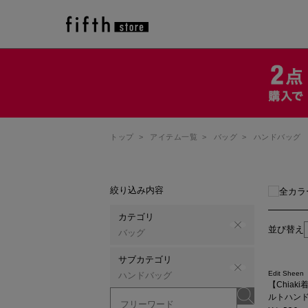
トップ
>
アイテム一覧
>
バッグ
>
ハンドバッグ
絞り込み内容
全カラ
カテゴリ
並び替え
バッグ
サブカテゴリ
Edit Sheen
ハンドバッグ
【Chia
ルトハン