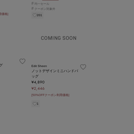
#
均一セール
#
クーポン対象外
用価格]
201
COMING SOON
グ
Edit Sheen
ノットデザインミニハンドバ
ッグ
¥4,890
¥2,446
[50%OFFクーポン利用価格]
1