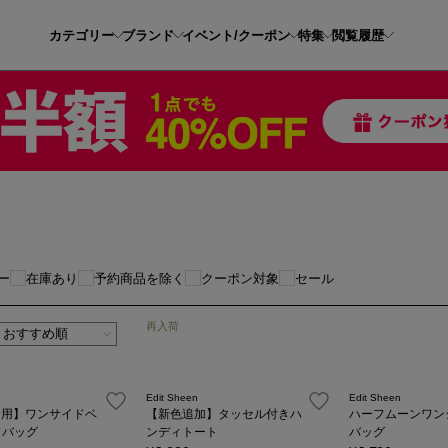
カテゴリー
ブランド
イベント/クーポン
特集
閲覧履歴
ー
在庫あり
予約商品を除く
クーポン対象
セール
再入荷
Edit Sheen
Edit Sheen
ki着用】ワンサイドベ
【新色追加】タッセル付きハ
ハーフムーンワン
ドバッグ
ンディトート
バッグ