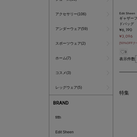
Edit Sheen
アクセサリー(106)
ギャザー
ドバッグ
アンダーウェア(59)
¥6,190
¥3,096
スポーツウェア(2)
[50%OFF
3
ホーム(7)
表示件数
コスメ(3)
レッグウェア(5)
特集
BRAND
fifth
Edit Sheen