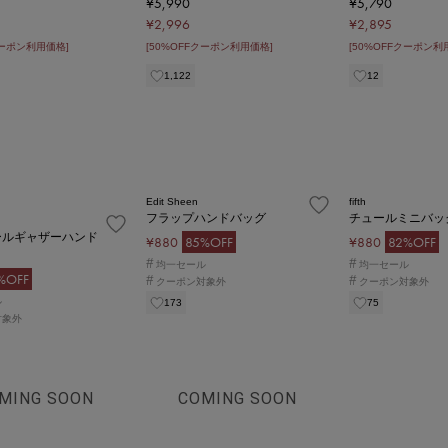
¥5,990
¥5,790
¥2,996
¥2,895
クーポン利用価格]
[50%OFFクーポン利用価格]
[50%OFFクーポン利
1,122
12
Edit Sheen
fifth
フラップハンドバッグ
チュールミニバッ
ールギャザーハンド
¥880
85%OFF
¥880
82%OFF
#
#
均一セール
均一セール
%OFF
#
#
クーポン対象外
クーポン対象外
ル
173
75
対象外
MING SOON
COMING SOON