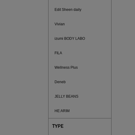
Edit Sheen daily
Vivian
izumi BODY LABO
FILA
あと1点
Wellness Plus
Deneb
JELLY BEANS
HE:ARIM
TYPE