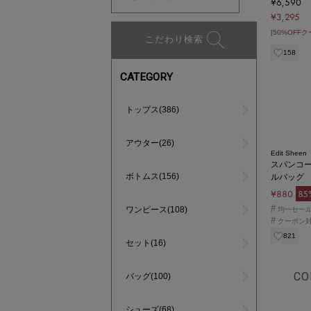
¥6,590
¥3,295
[50%OFF
こだわり検索
158
CATEGORY
トップス(386)
アウター(26)
Edit Sheen
スパンコ
ボトムス(156)
ルバッグ
¥880
85
#
ワンピース(108)
均一セー
#
クーポン
821
セット(16)
CO
バッグ(100)
シューズ(68)