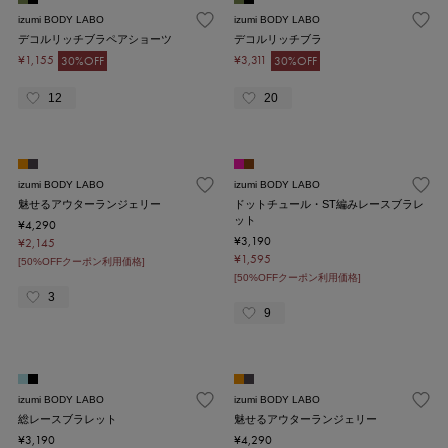
izumi BODY LABO
izumi BODY LABO
デコルリッチブラペアショーツ
デコルリッチブラ
¥1,155
¥3,311
30%OFF
30%OFF
12
20
izumi BODY LABO
izumi BODY LABO
魅せるアウターランジェリー
ドットチュール・ST編みレースブラレ
ット
¥4,290
¥3,190
¥2,145
¥1,595
[50%OFFクーポン利用価格]
[50%OFFクーポン利用価格]
3
9
izumi BODY LABO
izumi BODY LABO
総レースブラレット
魅せるアウターランジェリー
¥3,190
¥4,290