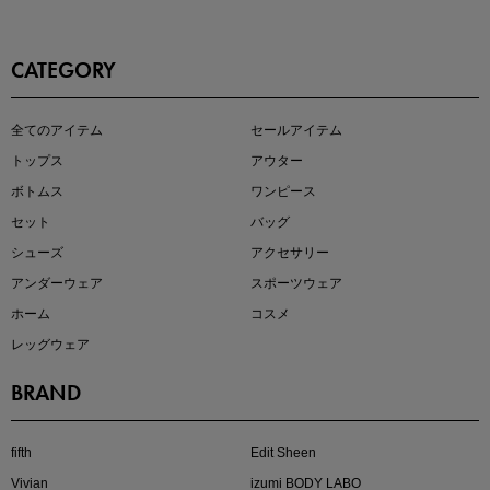
CATEGORY
即戦力アイテム続々対象
全てのアイテム
セールアイテム
夏服まとめて手に入れるなら今
トップス
アウター
ボトムス
ワンピース
セット
バッグ
シューズ
アクセサリー
アンダーウェア
スポーツウェア
ホーム
コスメ
レッグウェア
BRAND
注目の新作が販売開始
fifth
Edit Sheen
Vivian
izumi BODY LABO