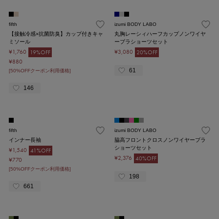
fifth
izumi BODY LABO
【接触冷感×抗菌防臭】カップ付きキャ
丸胸レーシィハーフカップノンワイヤ
ミソール
ーブラショーツセット
¥1,760
¥3,080
19%OFF
20%OFF
¥880
61
[50%OFFクーポン利用価格]
146
fifth
izumi BODY LABO
インナー長袖
脇高フロントクロスノンワイヤーブラ
ショーツセット
¥1,540
41%OFF
¥2,376
40%OFF
¥770
[50%OFFクーポン利用価格]
198
661