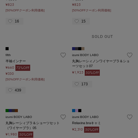
¥825
¥825
[50%OFFクーポン利用価格]
[50%OFFクーポン利用価格]
16
15
SOLD OUT
fifth
izumi BODY LABO
半袖インナー
丸胸レーシィノンワイヤーブラ＆ショ
ーツセット07
¥660
72%OFF
¥1,925
50%OFF
¥330
[50%OFFクーポン利用価格]
173
439
izumi BODY LABO
izumi BODY LABO
丸胸レーシィブラ＆ショーツセット
Relaxina braキャミ
（ワイヤーブラ）05
¥2,310
50%OFF
¥1,980
50%OFF