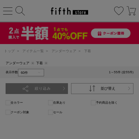
トップ
>
アイテム一覧
>
アンダーウェア
>
下着
アンダーウェア
下着
表示件数
1～55件 (全55件)
絞り込み
並び替え
全カラー
在庫あり
予約商品を除く
クーポン対象
セール
1