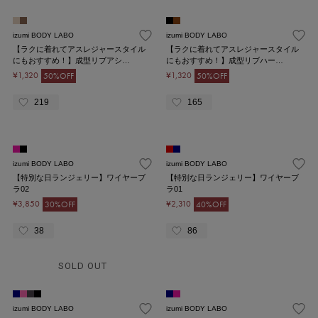
izumi BODY LABO
izumi BODY LABO
【ラクに着れてアスレジャースタイル
【ラクに着れてアスレジャースタイル
にもおすすめ！】成型リブアシ…
にもおすすめ！】成型リブハー…
¥1,320
¥1,320
50%OFF
50%OFF
219
165
izumi BODY LABO
izumi BODY LABO
【特別な日ランジェリー】ワイヤーブ
【特別な日ランジェリー】ワイヤーブ
ラ02
ラ01
¥3,850
¥2,310
30%OFF
40%OFF
38
86
SOLD OUT
izumi BODY LABO
izumi BODY LABO