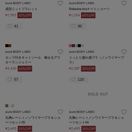
izumi BODY LABO
izumi BODY LABO
成型ニットブラレット
Relaxina braナイトショーツ
¥1,595
¥1,254
50%OFF
40%OFF
41
90
izumi BODY LABO
izumi BODY LABO
カップ付きキャミソール 魅せるアウ
うっとり盛れ感ブラ（ノンワイヤーブ
ターランジェリー
ラ）
¥3,630
¥2,387
40%OFF
30%OFF
57
120
SOLD OUT
izumi BODY LABO
izumi BODY LABO
丸胸レーシィノンワイヤーブラ＆ショ
丸胸レーシィノンワイヤーブラ＆ショ
ーツセット05
ーツセット04
¥2,695
¥2,695
30%OFF
30%OFF