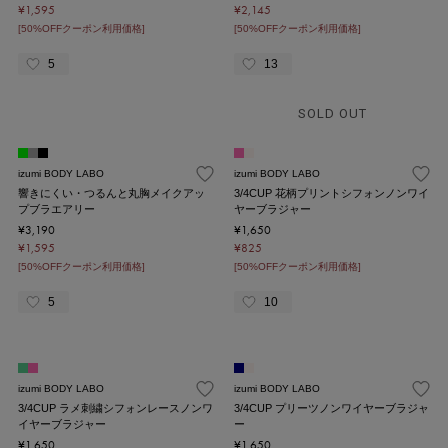
¥1,595
¥2,145
[50%OFFクーポン利用価格]
[50%OFFクーポン利用価格]
5
13
SOLD OUT
izumi BODY LABO
izumi BODY LABO
響きにくい・つるんと丸胸メイクアッ
3/4CUP 花柄プリントシフォンノンワイ
プブラエアリー
ヤーブラジャー
¥3,190
¥1,650
¥1,595
¥825
[50%OFFクーポン利用価格]
[50%OFFクーポン利用価格]
5
10
izumi BODY LABO
izumi BODY LABO
3/4CUP ラメ刺繍シフォンレースノンワ
3/4CUP プリーツノンワイヤーブラジャ
イヤーブラジャー
ー
¥1,650
¥1,650