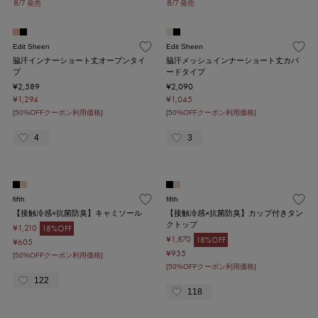
8/7 発売
8/7 発売
Edit Sheen
Edit Sheen
脇汗インナーショート丈オープンタイ
脇汗メッシュインナーショート丈カバ
プ
ードタイプ
¥2,589
¥2,090
¥1,294
¥1,045
[50%OFFクーポン利用価格]
[50%OFFクーポン利用価格]
4
3
fifth
fifth
【接触冷感×抗菌防臭】キャミソール
【接触冷感×抗菌防臭】カップ付きタン
クトップ
¥1,210
18%OFF
¥1,870
18%OFF
¥605
¥935
[50%OFFクーポン利用価格]
[50%OFFクーポン利用価格]
122
118