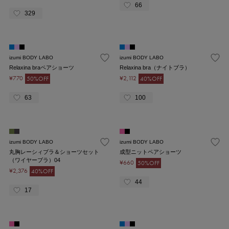
66
329
izumi BODY LABO
izumi BODY LABO
Relaxina braペアショーツ
Relaxina bra（ナイトブラ）
¥770
¥2,112
50%OFF
40%OFF
63
100
izumi BODY LABO
izumi BODY LABO
丸胸レーシィブラ＆ショーツセット
成型ニットペアショーツ
（ワイヤーブラ）04
¥660
50%OFF
¥2,376
40%OFF
44
17