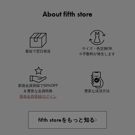
About fifth store
ノベルティ第1弾
サシェ（香り袋）を先着200名様にプレゼント！
サイズ・色交換OK
最短で翌日発送
※手数料が発生します
新規会員登録で50%OFF
& 豊富な会員特典
豊富な決済方法
新規会員登録/ログイン
あと1点にちょうどいい！お助けプチアイテム
fifth storeをもっと知る