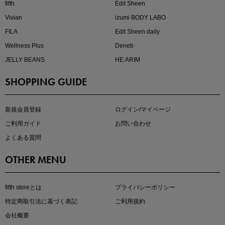
fifth
Edit Sheen
Vivian
izumi BODY LABO
FILA
Edit Sheen daily
Wellness Plus
Deneb
JELLY BEANS
HE:ARIM
SHOPPING GUIDE
kokoさんセレクト
大人の着映えアイテム5選
新規会員登録
ログイン/マイページ
ご利用ガイド
お問い合わせ
よくある質問
OTHER MENU
fifth storeとは
プライバシーポリシー
特定商取引法に基づく表記
ご利用規約
会社概要
マストバイアイテム