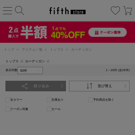
トップ
>
アイテム一覧
>
トップス
>
カーディガン
トップス
カーディガン
表示件数
1～26件 (全26件)
絞り込み
並び替え
全カラー
在庫あり
予約商品を除く
クーポン対象
セール
1