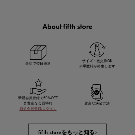
About fifth store
ノベルティ第1弾
サシェ（香り袋）を先着200名様にプレゼント！
サイズ・色交換OK
最短で翌日発送
※手数料が発生します
新規会員登録で50%OFF
& 豊富な会員特典
豊富な決済方法
新規会員登録/ログイン
あと1点にちょうどいい！お助けプチアイテム
fifth storeをもっと知る