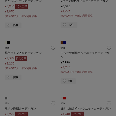
透かしスリーブカーディガン
Vネック配色リブニットカーディガン
¥5,940
¥6,590
15%OFF
¥3,295
¥2,970
[50%OFFクーポン利用価格]
[50%OFFクーポン利用価格]
121
158
fifth
fifth
配色ライン入りカーディガン
フルーツ刺繍クルーネックカーディガ
ン
¥4,510
31%OFF
¥7,990
¥2,255
¥3,995
[50%OFFクーポン利用価格]
[50%OFFクーポン利用価格]
106
58
fifth
fifth
リボン刺繍カーディガン
透かし編みVネックニットカーディガン
¥2,970
¥3,740
17%OFF
40%OFF