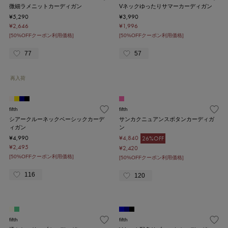
微細ラメニットカーディガン
Vネックゆったりサマーカーディガン
¥5,290
¥3,990
¥2,646
¥1,996
[50%OFFクーポン利用価格]
[50%OFFクーポン利用価格]
77
57
再入荷
fifth
fifth
シアークルーネックベーシックカーデ
サンカクニュアンスボタンカーディガ
ィガン
ン
¥4,990
¥4,840
26%OFF
¥2,495
¥2,420
[50%OFFクーポン利用価格]
[50%OFFクーポン利用価格]
116
120
fifth
fifth