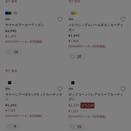
8/7 発売
8/7 発売
fifth
fifth
サマーカラーカーディガン
メロウシングルパールボタンカーディ
ガン
¥4,990
¥3,890
¥2,495
¥1,945
[50%OFFクーポン利用価格]
[50%OFFクーポン利用価格]
20
10
8/7 発売
fifth
fifth
サマーシアーボタンVネックカーディガ
ポップコーンフレアスリーブカーディ
ン
ガン
¥3,490
¥2,420
27%OFF
¥1,745
¥1,210
[50%OFFクーポン利用価格]
[50%OFFクーポン利用価格]
9
15