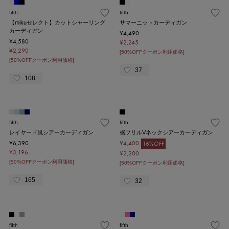
fifth
fifth
【mikuセレクト】カットシャーリング
サマーニットカーディガン
カーディガン
¥4,490
¥4,580
¥2,245
¥2,290
[50%OFFクーポン利用価格]
[50%OFFクーポン利用価格]
37
108
fifth
fifth
レイヤード風シアーカーディガン
裾フリルVネックシアーカーディガン
¥6,390
¥4,400
16%OFF
¥3,196
¥2,200
[50%OFFクーポン利用価格]
[50%OFFクーポン利用価格]
165
32
fifth
fifth