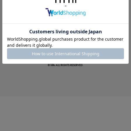
この夏の主役確定！
ボタニカル柄スカート
© fifth ALL RIGHTS RESERVED.
真夏のオフィスカジュアル
基本ルールとアイテムの選び方を徹底解説