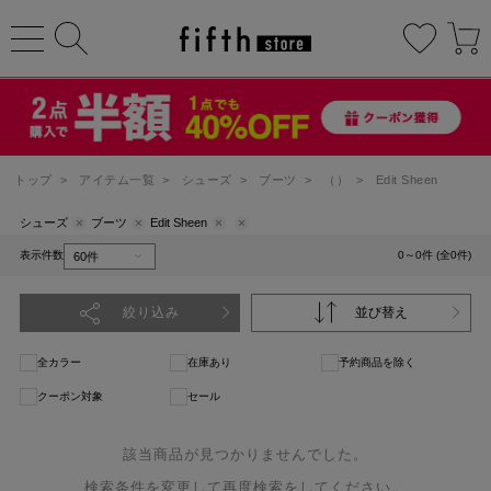
トップ
>
アイテム一覧
>
シューズ
>
ブーツ
>
（）
>
Edit Sheen
シューズ
ブーツ
Edit Sheen
表示件数
0～0件 (全0件)
絞り込み
並び替え
全カラー
在庫あり
予約商品を除く
クーポン対象
セール
該当商品が見つかりませんでした。
検索条件を変更して再度検索をしてください。