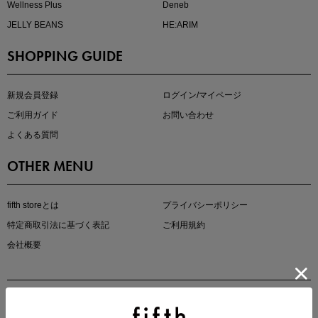
Wellness Plus
Deneb
JELLY BEANS
HE:ARIM
SHOPPING GUIDE
kokoさんセレクト
大人の着映えアイテム5選
新規会員登録
ログイン/マイページ
ご利用ガイド
お問い合わせ
よくある質問
OTHER MENU
fifth storeとは
プライバシーポリシー
特定商取引法に基づく表記
ご利用規約
会社概要
マストバイアイテム
今季の注目アイテムをご紹介