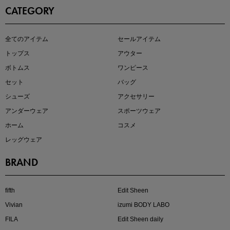
CATEGORY
即戦力アイテム続々対象
全てのアイテム
セールアイテム
夏服まとめて手に入れるなら今
トップス
アウター
ボトムス
ワンピース
セット
バッグ
シューズ
アクセサリー
アンダーウェア
スポーツウェア
ホーム
コスメ
レッグウェア
BRAND
注目の新作が販売開始
fifth
Edit Sheen
Vivian
izumi BODY LABO
FILA
Edit Sheen daily