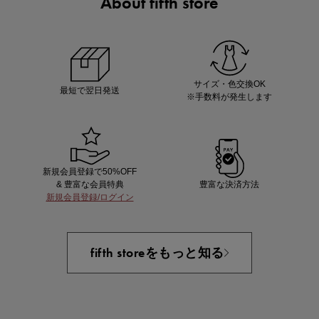
About fifth store
ノベルティ第1弾
サシェ（香り袋）を先着200名様にプレゼント！
サイズ・色交換OK
最短で翌日発送
※手数料が発生します
新規会員登録で50%OFF
& 豊富な会員特典
豊富な決済方法
新規会員登録/ログイン
あと1点にちょうどいい！お助けプチアイテム
fifth storeをもっと知る