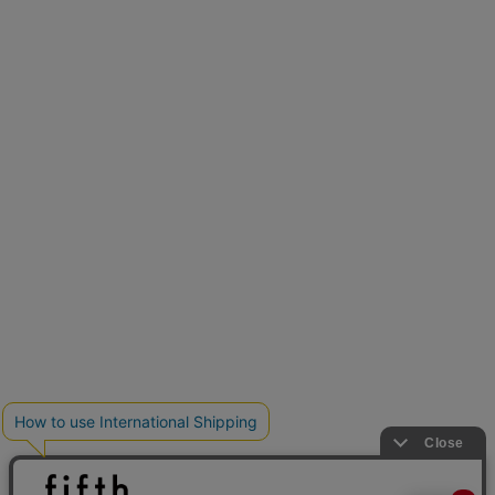
再入荷しました
人気アイテムが待望の再入荷
クーポンを取得
とらまめさんが選ぶ
低身長さん必見アイテム5選