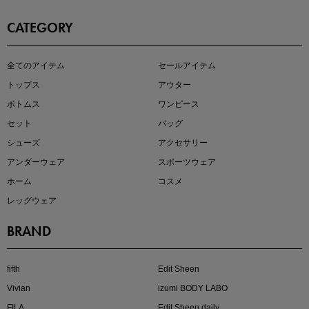
CATEGORY
即戦力アイテム続々対象
全てのアイテム
セールアイテム
夏服まとめて手に入れるなら今
トップス
アウター
ボトムス
ワンピース
セット
バッグ
シューズ
アクセサリー
アンダーウェア
スポーツウェア
ホーム
コスメ
レッグウェア
BRAND
注目の新作が販売開始
fifth
Edit Sheen
Vivian
izumi BODY LABO
FILA
Edit Sheen daily