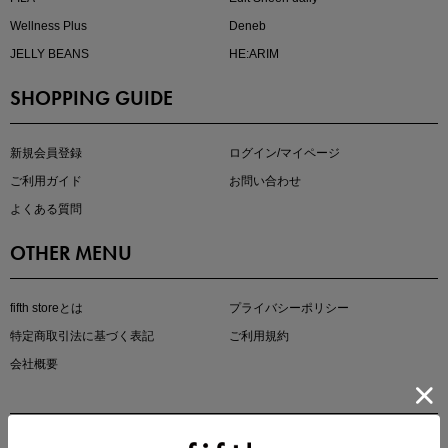
Wellness Plus
Deneb
JELLY BEANS
HE:ARIM
SHOPPING GUIDE
kokoさんセレクト
大人の着映えアイテム5選
新規会員登録
ログイン/マイページ
ご利用ガイド
お問い合わせ
よくある質問
OTHER MENU
fifth storeとは
プライバシーポリシー
特定商取引法に基づく表記
ご利用規約
会社概要
マストバイアイテム
今季の注目アイテムをご紹介