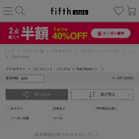
トップ
>
アイテム一覧
>
アクセサリー
>
ブレスレット・バングル
>
（）
>
Edit Sheen
アクセサリー
ブレスレット・バングル
Edit Sheen
表示件数
0～0件 (全0件)
絞り込み
並び替え
全カラー
在庫あり
予約商品を除く
クーポン対象
セール
該当商品が見つかりませんでした。