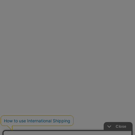
再入荷しました
人気アイテムが待望の再入荷
クーポンを取得
とらまめさんが選ぶ
低身長さん必見アイテム5選