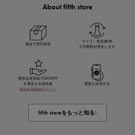
About fifth store
ノベルティ第1弾
サシェ（香り袋）を先着200名様にプレゼント！
サイズ・色交換OK
最短で翌日発送
※手数料が発生します
新規会員登録で50%OFF
& 豊富な会員特典
豊富な決済方法
新規会員登録/ログイン
あと1点にちょうどいい！お助けプチアイテム
fifth storeをもっと知る