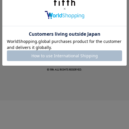
この夏の主役確定！
ボタニカル柄スカート
© fifth ALL RIGHTS RESERVED.
真夏のオフィスカジュアル
基本ルールとアイテムの選び方を徹底解説