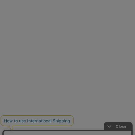
とらまめさんが選ぶ
低身長さん必見アイテム5選
新色追加
人気アイテムに新色登場