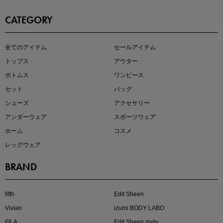
CATEGORY
全てのアイテム
セールアイテム
注目の新作が販売開始
トップス
アウター
ボトムス
ワンピース
セット
バッグ
シューズ
アクセサリー
アンダーウェア
スポーツウェア
ホーム
コスメ
レッグウェア
BRAND
kokoさんセレクト
大人の着映えアイテム5選
fifth
Edit Sheen
Vivian
izumi BODY LABO
FILA
Edit Sheen daily