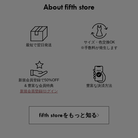
About fifth store
あと1点にちょうどいい！お助けプチアイテム
サイズ・色交換OK
最短で翌日発送
※手数料が発生します
新規会員登録で50%OFF
& 豊富な会員特典
豊富な決済方法
新規会員登録/ログイン
即戦力アイテム続々対象
夏服まとめて手に入れるなら今
fifth storeをもっと知る