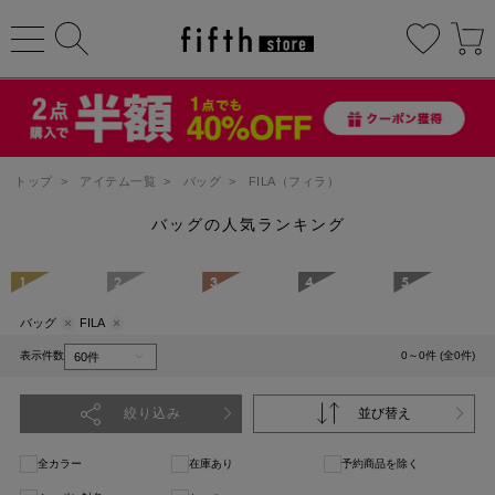
トップ
>
アイテム一覧
>
バッグ
>
FILA（フィラ）
バッグの人気ランキング
1
2
3
4
5
バッグ
FILA
表示件数
0～0件 (全0件)
絞り込み
並び替え
全カラー
在庫あり
予約商品を除く