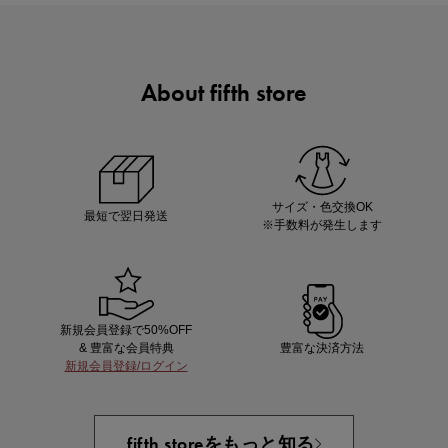
About fifth store
ノベルティ第1弾
サシェ（香り袋）を先着200名様にプレゼント！
サイズ・色交換OK
最短で翌日発送
※手数料が発生します
新規会員登録で50%OFF
& 豊富な会員特典
豊富な決済方法
新規会員登録/ログイン
あと1点にちょうどいい！お助けプチアイテム
fifth storeをもっと知る