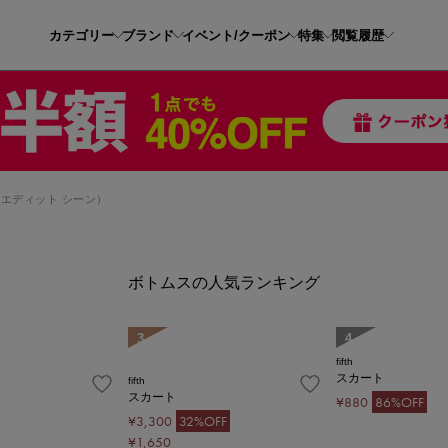
カテゴリー
ブランド
イベント/クーポン
特集
閲覧履歴
en（エディット シーン）
ボトムスの人気ランキング
3
4
fifth
スカート
fifth
スカート
¥880
86%OFF
¥3,300
32%OFF
¥1,650