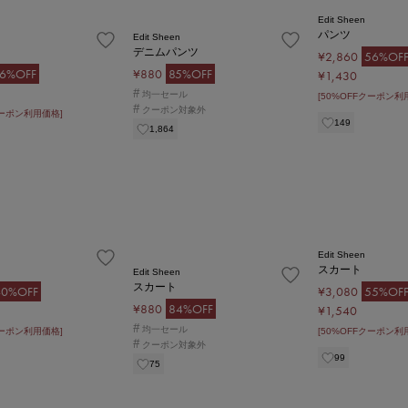
Edit Sheen
パンツ
Edit Sheen
デニムパンツ
¥2,860
56%OF
6%OFF
¥880
85%OFF
¥1,430
#
均一セール
[50%OFFクーポン利
#
クーポン対象外
クーポン利用価格]
149
1,864
Edit Sheen
スカート
Edit Sheen
スカート
40%OFF
¥3,080
55%OF
¥880
84%OFF
¥1,540
#
均一セール
クーポン利用価格]
[50%OFFクーポン利
#
クーポン対象外
99
75