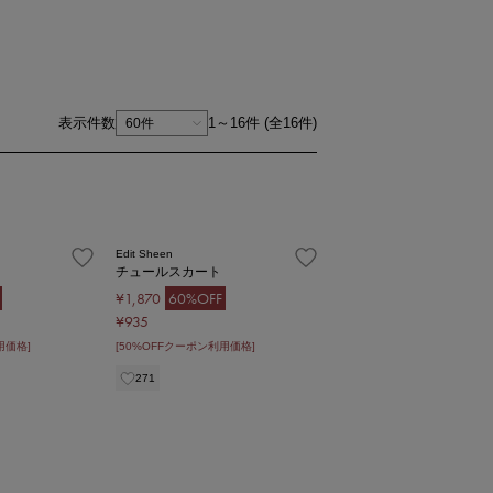
表示件数
1～16件 (全16件)
1
Edit Sheen
チュールスカート
¥1,870
60%OFF
¥935
用価格]
[50%OFFクーポン利用価格]
271