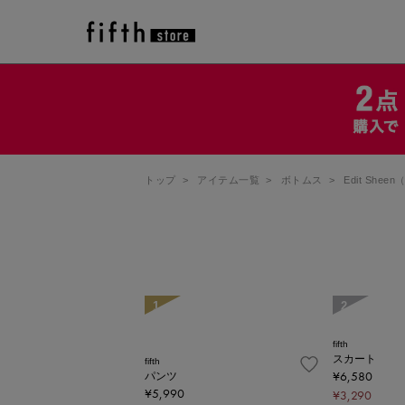
トップ
>
アイテム一覧
>
ボトムス
>
Edit She
1
2
fifth
スカート
fifth
¥6,580
パンツ
¥5,990
¥3,290