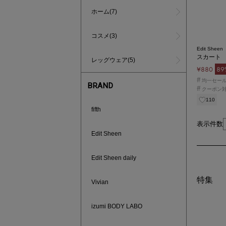
ホーム(7)
コスメ(3)
Edit Sheen
スカート
レッグウェア(5)
¥880
89
#
均一セー
BRAND
#
クーポン
110
fifth
表示件数
Edit Sheen
Edit Sheen daily
特集
Vivian
izumi BODY LABO