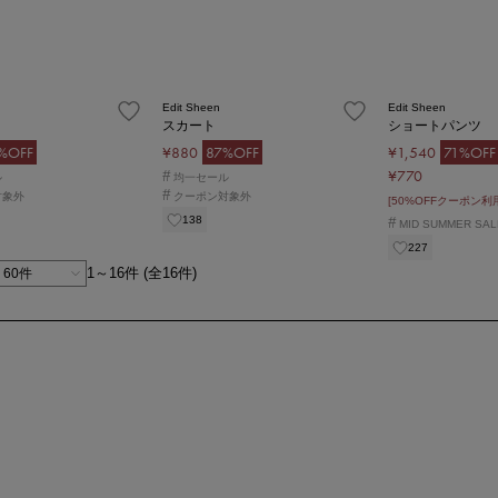
Edit Sheen
Edit Sheen
スカート
ショートパンツ
%OFF
¥880
87%OFF
¥1,540
71%OFF
¥770
#
ル
均一セール
#
対象外
クーポン対象外
[50%OFFクーポン利
138
#
MID SUMMER SAL
227
1～16件 (全16件)