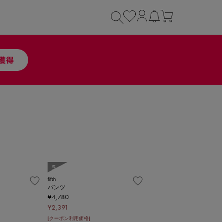
5
fifth
パンツ
¥4,780
¥2,391
[クーポン利用価格]