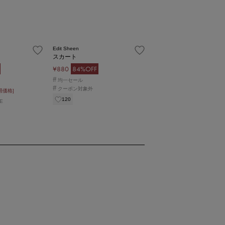
Edit Sheen
スカート
¥880
84%OFF
#
均一セール
#
クーポン対象外
用価格]
120
E
1