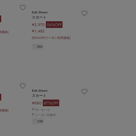
Edit Sheen
スカート
F
¥2,970
56%OFF
¥1,485
用価格]
[50%OFFクーポン利用価格]
201
Edit Sheen
スカート
F
¥880
87%OFF
#
均一セール
用価格]
#
クーポン対象外
133