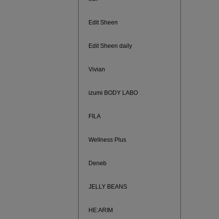
ご紹介ア
Edit Sheen
Edit Sheen daily
Vivian
izumi BODY LABO
FILA
Wellness Plus
買えば買う
Deneb
JELLY BEANS
HE:ARIM