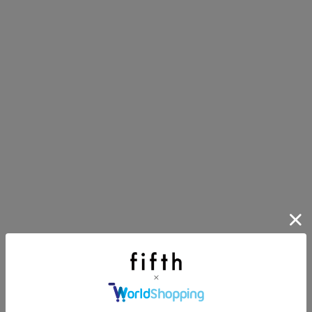
第1弾
り袋）を先着200名様にプレゼント！