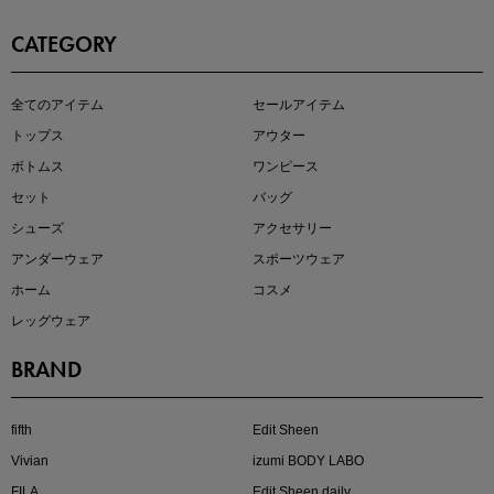
CATEGORY
この夏の主役確定！
全てのアイテム
セールアイテム
ボタニカル柄スカート
トップス
アウター
ボトムス
ワンピース
セット
バッグ
シューズ
アクセサリー
アンダーウェア
スポーツウェア
ホーム
コスメ
レッグウェア
BRAND
近日販売のアイテムを先見せ
fifth
Edit Sheen
Vivian
izumi BODY LABO
FILA
Edit Sheen daily