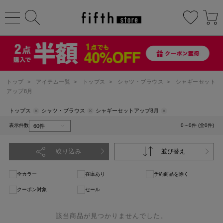
トップ
>
アイテム一覧
>
トップス
>
シャツ・ブラウス
>
シャギーセット
アップ8月
トップス
シャツ・ブラウス
シャギーセットアップ8月
表示件数
0～0件 (全0件)
絞り込み
並び替え
全カラー
在庫あり
予約商品を除く
クーポン対象
セール
該当商品が見つかりませんでした。