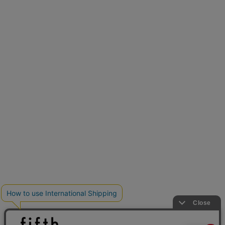
新色追加
人気アイテムに新色登場
クーポンを取得
低身長さん用サイズ
U150サイズでおしゃれを楽しむ。