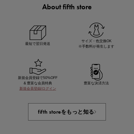
About fifth store
マストバイアイテム
今季の注目アイテムをご紹介
サイズ・色交換OK
最短で翌日発送
※手数料が発生します
新規会員登録で50%OFF
& 豊富な会員特典
豊富な決済方法
新規会員登録/ログイン
買えば買うほどお得! 最大半額クーポン
fifth storeをもっと知る