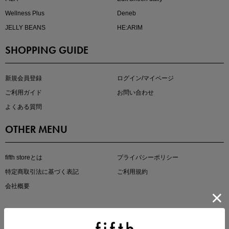
Wellness Plus
Deneb
JELLY BEANS
HE:ARIM
SHOPPING GUIDE
即戦力アイテム続々対象
夏服まとめて手に入れるなら今
新規会員登録
ログイン/マイページ
ご利用ガイド
お問い合わせ
よくある質問
OTHER MENU
fifth storeとは
プライバシーポリシー
特定商取引法に基づく表記
ご利用規約
真夏のオフィスカジュアル
会社概要
基本ルールとアイテムの選び方を徹底解説