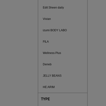
Edit Sheen daily
Vivian
izumi BODY LABO
FILA
Wellness Plus
Deneb
ノベルティ
JELLY BEANS
サシェ（香
HE:ARIM
TYPE