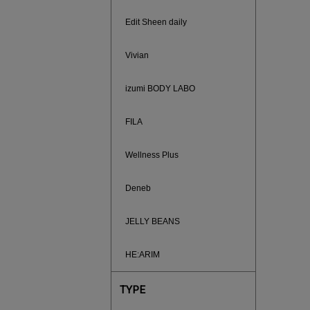
ご紹介ア
Edit Sheen daily
Vivian
izumi BODY LABO
FILA
Wellness Plus
Deneb
JELLY BEANS
買えば買う
HE:ARIM
TYPE