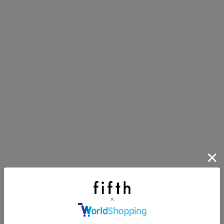
第1弾
り袋）を先着200名様にプレゼント！