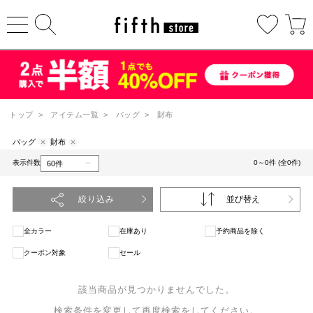
トップ
>
アイテム一覧
>
バッグ
>
財布
バッグ
財布
表示件数
0～0件 (全0件)
絞り込み
並び替え
全カラー
在庫あり
予約商品を除く
クーポン対象
セール
該当商品が見つかりませんでした。
検索条件を変更して再度検索をしてください。