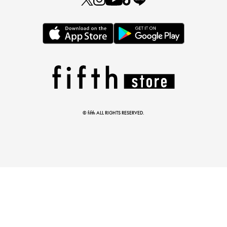
この夏の主役確定！
ボタニカル柄スカート
© fifth ALL RIGHTS RESERVED.
真夏のオフィスカジュアル
基本ルールとアイテムの選び方を徹底解説