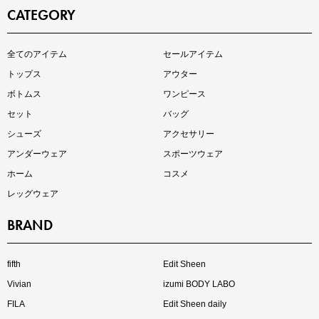
CATEGORY
即戦力アイテム続々対象
全てのアイテム
セールアイテム
夏服まとめて手に入れるなら今
トップス
アウター
ボトムス
ワンピース
セット
バッグ
シューズ
アクセサリー
アンダーウェア
スポーツウェア
ホーム
コスメ
レッグウェア
BRAND
注目の新作が販売開始
fifth
Edit Sheen
Vivian
izumi BODY LABO
FILA
Edit Sheen daily