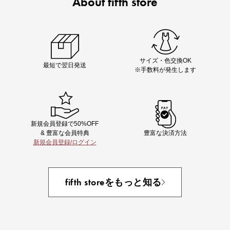
About fifth store
ノベルティ第1弾
サシェ（香り袋）を先着200名様にプレゼント！
サイズ・色交換OK
最短で翌日発送
※手数料が発生します
新規会員登録で50%OFF
& 豊富な会員特典
豊富な決済方法
新規会員登録/ログイン
あと1点にちょうどいい！お助けプチアイテム
fifth storeをもっと知る