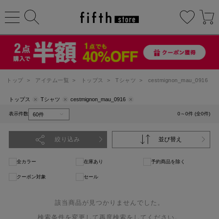
トップ
>
アイテム一覧
>
トップス
>
Tシャツ
>
cestmignon_mau_0916
トップス
Tシャツ
cestmignon_mau_0916
表示件数
0～0件 (全0件)
絞り込み
並び替え
全カラー
在庫あり
予約商品を除く
クーポン対象
セール
該当商品が見つかりませんでした。
検索条件を変更して再度検索をしてください。