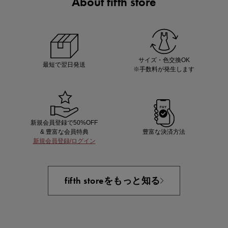
About fifth store
マストバイアイテム
今季の注目アイテムをご紹介
サイズ・色交換OK
最短で翌日発送
※手数料が発生します
新規会員登録で50%OFF
& 豊富な会員特典
豊富な決済方法
新規会員登録/ログイン
買えば買うほどお得! 最大半額クーポン
fifth storeをもっと知る