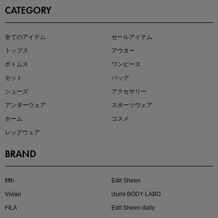
CATEGORY
この夏の主役確定！
全てのアイテム
セールアイテム
ボタニカル柄スカート
トップス
アウター
ボトムス
ワンピース
セット
バッグ
シューズ
アクセサリー
アンダーウェア
スポーツウェア
ホーム
コスメ
レッグウェア
BRAND
近日販売のアイテムを先見せ
fifth
Edit Sheen
Vivian
izumi BODY LABO
FILA
Edit Sheen daily