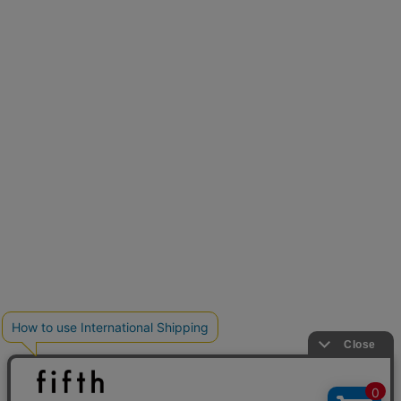
新色追加
人気アイテムに新色登場
クーポンを取得
低身長さん用サイズ
U150サイズでおしゃれを楽しむ。