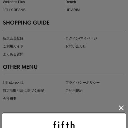
Wellness Plus
Deneb
JELLY BEANS
HE:ARIM
SHOPPING GUIDE
即戦力アイテム続々対象
夏服まとめて手に入れるなら今
新規会員登録
ログイン/マイページ
ご利用ガイド
お問い合わせ
よくある質問
OTHER MENU
fifth storeとは
プライバシーポリシー
特定商取引法に基づく表記
ご利用規約
真夏のオフィスカジュアル
会社概要
基本ルールとアイテムの選び方を徹底解説