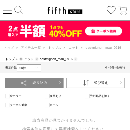
トップ
>
アイテム一覧
>
トップス
>
ニット
>
cestmignon_mau_0916
トップス
ニット
cestmignon_mau_0916
表示件数
0～0件 (全0件)
絞り込み
並び替え
全カラー
在庫あり
予約商品を除く
クーポン対象
セール
該当商品が見つかりませんでした。
検索条件を変更して再度検索をしてください。