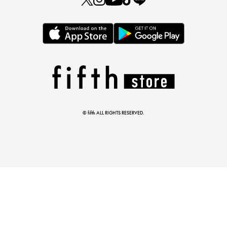
この夏の主役確定！
ボタニカル柄スカート
© fifth ALL RIGHTS RESERVED.
真夏のオフィスカジュアル
基本ルールとアイテムの選び方を徹底解説