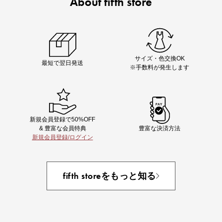
About fifth store
即戦力アイテム続々対象
夏服まとめて手に入れるなら今
サイズ・色交換OK
最短で翌日発送
※手数料が発生します
新規会員登録で50%OFF
& 豊富な会員特典
豊富な決済方法
新規会員登録/ログイン
あと1点にちょうどいい！お助けプチアイテム
fifth storeをもっと知る