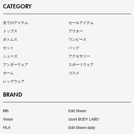
CATEGORY
全てのアイテム
セールアイテム
注目の新作が販売開始
トップス
アウター
ボトムス
ワンピース
セット
バッグ
シューズ
アクセサリー
アンダーウェア
スポーツウェア
ホーム
コスメ
レッグウェア
BRAND
インスタライブ【8.7配信】
ご紹介アイテムはこちら
fifth
Edit Sheen
Vivian
izumi BODY LABO
FILA
Edit Sheen daily