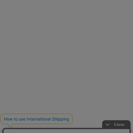
再入荷しました
人気アイテムが待望の再入荷
クーポンを取得
とらまめさんが選ぶ
低身長さん必見アイテム5選