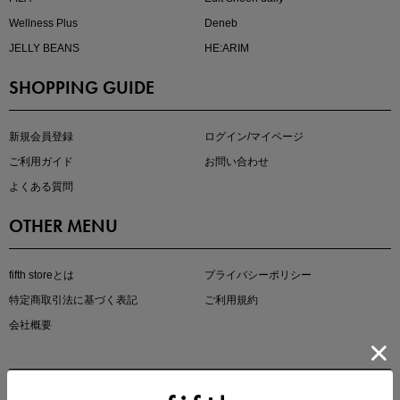
Wellness Plus
Deneb
JELLY BEANS
HE:ARIM
SHOPPING GUIDE
kokoさんセレクト
大人の着映えアイテム5選
新規会員登録
ログイン/マイページ
ご利用ガイド
お問い合わせ
よくある質問
OTHER MENU
fifth storeとは
プライバシーポリシー
特定商取引法に基づく表記
ご利用規約
会社概要
マストバイアイテム
今季の注目アイテムをご紹介