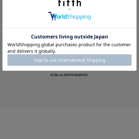
この夏の主役確定！
ボタニカル柄スカート
© fifth ALL RIGHTS RESERVED.
真夏のオフィスカジュアル
基本ルールとアイテムの選び方を徹底解説