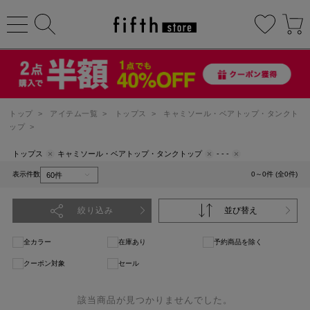
トップ
>
アイテム一覧
>
トップス
>
キャミソール・ベアトップ・タンクト
ップ
>
トップス
キャミソール・ベアトップ・タンクトップ
- - -
表示件数
0～0件 (全0件)
絞り込み
並び替え
全カラー
在庫あり
予約商品を除く
クーポン対象
セール
該当商品が見つかりませんでした。