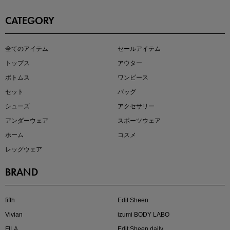
CATEGORY
即戦力アイテム続々対象
全てのアイテム
セールアイテム
夏服まとめて手に入れるなら今
トップス
アウター
ボトムス
ワンピース
セット
バッグ
シューズ
アクセサリー
アンダーウェア
スポーツウェア
ホーム
コスメ
レッグウェア
BRAND
注目の新作が販売開始
fifth
Edit Sheen
Vivian
izumi BODY LABO
FILA
Edit Sheen daily