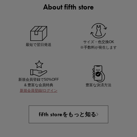
About fifth store
ノベルティ第1弾
サシェ（香り袋）を先着200名様にプレゼント！
サイズ・色交換OK
最短で翌日発送
※手数料が発生します
新規会員登録で50%OFF
& 豊富な会員特典
豊富な決済方法
新規会員登録/ログイン
あと1点にちょうどいい！お助けプチアイテム
fifth storeをもっと知る