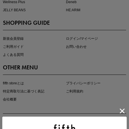
Wellness Plus
Deneb
JELLY BEANS
HE:ARIM
SHOPPING GUIDE
kokoさんセレクト
大人の着映えアイテム5選
新規会員登録
ログイン/マイページ
ご利用ガイド
お問い合わせ
よくある質問
OTHER MENU
fifth storeとは
プライバシーポリシー
特定商取引法に基づく表記
ご利用規約
会社概要
マストバイアイテム
今季の注目アイテムをご紹介