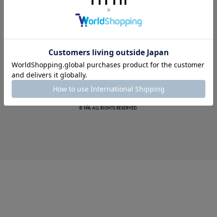
この夏の主役確定！
ボタニカル柄スカート
© fifth ALL RIGHTS RESERVED.
真夏のオフィスカジュアル
基本ルールとアイテムの選び方を徹底解説