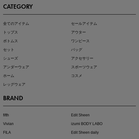
CATEGORY
即戦力アイテム続々対象
全てのアイテム
セールアイテム
夏服まとめて手に入れるなら今
トップス
アウター
ボトムス
ワンピース
セット
バッグ
シューズ
アクセサリー
アンダーウェア
スポーツウェア
ホーム
コスメ
レッグウェア
BRAND
注目の新作が販売開始
fifth
Edit Sheen
Vivian
izumi BODY LABO
FILA
Edit Sheen daily