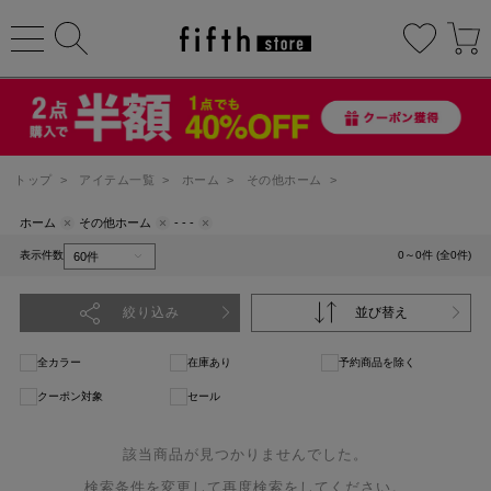
トップ
>
アイテム一覧
>
ホーム
>
その他ホーム
>
ホーム
その他ホーム
- - -
表示件数
0～0件 (全0件)
絞り込み
並び替え
全カラー
在庫あり
予約商品を除く
クーポン対象
セール
該当商品が見つかりませんでした。
検索条件を変更して再度検索をしてください。