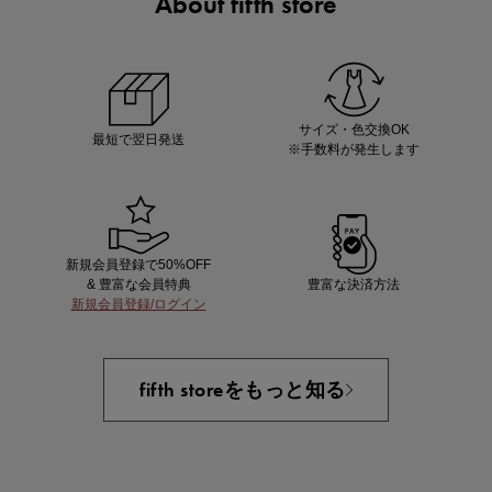
About fifth store
ノベルティ第1弾
サシェ（香り袋）を先着200名様にプレゼント！
サイズ・色交換OK
最短で翌日発送
※手数料が発生します
新規会員登録で50%OFF
& 豊富な会員特典
豊富な決済方法
新規会員登録/ログイン
あと1点にちょうどいい！お助けプチアイテム
fifth storeをもっと知る