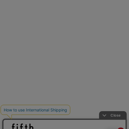
再入荷しました
人気アイテムが待望の再入荷
クーポンを取得
とらまめさんが選ぶ
低身長さん必見アイテム5選