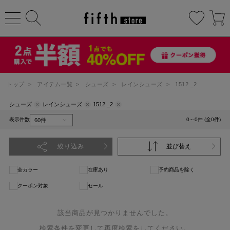
トップ
>
アイテム一覧
>
シューズ
>
レインシューズ
>
1512 _2
シューズ
レインシューズ
1512 _2
表示件数
0～0件 (全0件)
絞り込み
並び替え
全カラー
在庫あり
予約商品を除く
クーポン対象
セール
該当商品が見つかりませんでした。
検索条件を変更して再度検索をしてください。