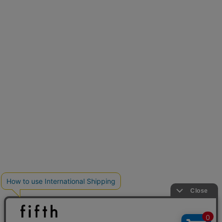
新色追加
人気アイテムに新色登場
クーポンを取得
低身長さん用サイズ
U150サイズでおしゃれを楽しむ。