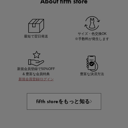
About fifth store
マストバイアイテム
今季の注目アイテムをご紹介
サイズ・色交換OK
最短で翌日発送
※手数料が発生します
新規会員登録で50%OFF
& 豊富な会員特典
豊富な決済方法
新規会員登録/ログイン
買えば買うほどお得! 最大半額クーポン
fifth storeをもっと知る