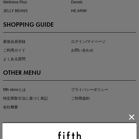
Wellness Plus
Deneb
JELLY BEANS
HE:ARIM
SHOPPING GUIDE
即戦力アイテム続々対象
夏服まとめて手に入れるなら今
新規会員登録
ログイン/マイページ
ご利用ガイド
お問い合わせ
よくある質問
OTHER MENU
fifth storeとは
プライバシーポリシー
特定商取引法に基づく表記
ご利用規約
真夏のオフィスカジュアル
会社概要
基本ルールとアイテムの選び方を徹底解説