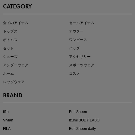
CATEGORY
この夏の主役確定！
全てのアイテム
セールアイテム
ボタニカル柄スカート
トップス
アウター
ボトムス
ワンピース
セット
バッグ
シューズ
アクセサリー
アンダーウェア
スポーツウェア
ホーム
コスメ
レッグウェア
BRAND
近日販売のアイテムを先見せ
fifth
Edit Sheen
Vivian
izumi BODY LABO
FILA
Edit Sheen daily