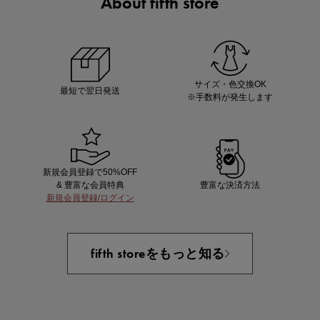
About fifth store
マストバイアイテム
今季の注目アイテムをご紹介
サイズ・色交換OK
最短で翌日発送
※手数料が発生します
新規会員登録で50%OFF
& 豊富な会員特典
豊富な決済方法
新規会員登録/ログイン
買えば買うほどお得! 最大半額クーポン
fifth storeをもっと知る