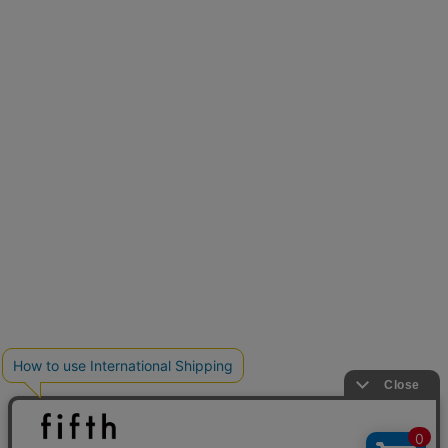
新色追加
人気アイテムに新色登場
クーポンを取得
低身長さん用サイズ
U150サイズでおしゃれを楽しむ。