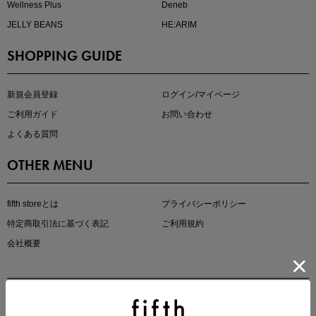
Wellness Plus
Deneb
JELLY BEANS
HE:ARIM
SHOPPING GUIDE
即戦力アイテム続々対象
夏服まとめて手に入れるなら今
新規会員登録
ログイン/マイページ
ご利用ガイド
お問い合わせ
よくある質問
OTHER MENU
fifth storeとは
プライバシーポリシー
特定商取引法に基づく表記
ご利用規約
真夏のオフィスカジュアル
会社概要
基本ルールとアイテムの選び方を徹底解説