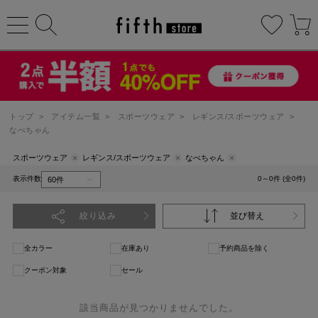
トップ
>
アイテム一覧
>
スポーツウェア
>
レギンス/スポーツウェア
>
なべちゃん
スポーツウェア
レギンス/スポーツウェア
なべちゃん
表示件数
0～0件 (全0件)
絞り込み
並び替え
全カラー
在庫あり
予約商品を除く
クーポン対象
セール
該当商品が見つかりませんでした。