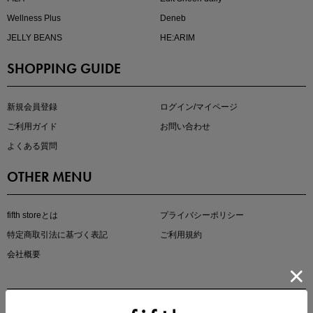
Wellness Plus
Deneb
JELLY BEANS
HE:ARIM
SHOPPING GUIDE
kokoさんセレクト
大人の着映えアイテム5選
新規会員登録
ログイン/マイページ
ご利用ガイド
お問い合わせ
よくある質問
OTHER MENU
fifth storeとは
プライバシーポリシー
特定商取引法に基づく表記
ご利用規約
会社概要
マストバイアイテム
今季の注目アイテムをご紹介