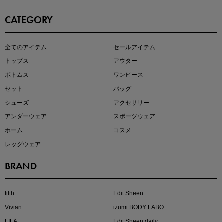
CATEGORY
即戦力アイテム続々対象
全てのアイテム
セールアイテム
夏服まとめて手に入れるなら今
トップス
アウター
ボトムス
ワンピース
セット
バッグ
シューズ
アクセサリー
アンダーウェア
スポーツウェア
ホーム
コスメ
レッグウェア
BRAND
注目の新作が販売開始
fifth
Edit Sheen
Vivian
izumi BODY LABO
FILA
Edit Sheen daily