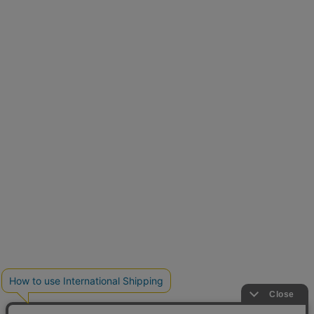
再入荷しました
人気アイテムが待望の再入荷
クーポンを取得
とらまめさんが選ぶ
低身長さん必見アイテム5選