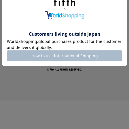
この夏の主役確定！
ボタニカル柄スカート
© fifth ALL RIGHTS RESERVED.
真夏のオフィスカジュアル
基本ルールとアイテムの選び方を徹底解説