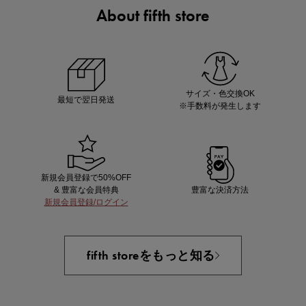
About fifth store
ノベルティ第1弾
サシェ（香り袋）を先着200名様にプレゼント！
サイズ・色交換OK
最短で翌日発送
※手数料が発生します
新規会員登録で50%OFF
& 豊富な会員特典
豊富な決済方法
新規会員登録/ログイン
あと1点にちょうどいい！お助けプチアイテム
fifth storeをもっと知る