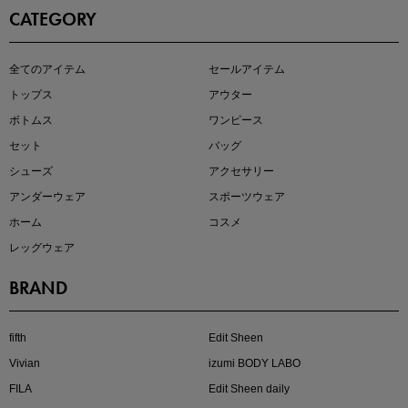
CATEGORY
即戦力アイテム続々対象
全てのアイテム
セールアイテム
夏服まとめて手に入れるなら今
トップス
アウター
ボトムス
ワンピース
セット
バッグ
シューズ
アクセサリー
アンダーウェア
スポーツウェア
ホーム
コスメ
レッグウェア
BRAND
注目の新作が販売開始
fifth
Edit Sheen
Vivian
izumi BODY LABO
FILA
Edit Sheen daily