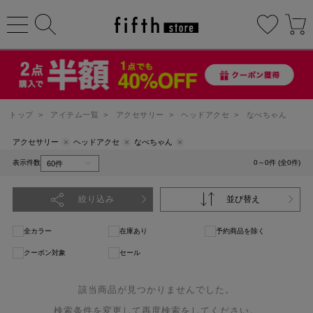
トップ
>
アイテム一覧
>
アクセサリー
>
ヘッドアクセ
>
なべちゃん
アクセサリー
ヘッドアクセ
なべちゃん
表示件数
0～0件 (全0件)
絞り込み
並び替え
全カラー
在庫あり
予約商品を除く
クーポン対象
セール
該当商品が見つかりませんでした。
検索条件を変更して再度検索をしてください。