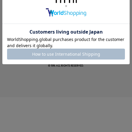
この夏の主役確定！
ボタニカル柄スカート
© fifth ALL RIGHTS RESERVED.
真夏のオフィスカジュアル
基本ルールとアイテムの選び方を徹底解説