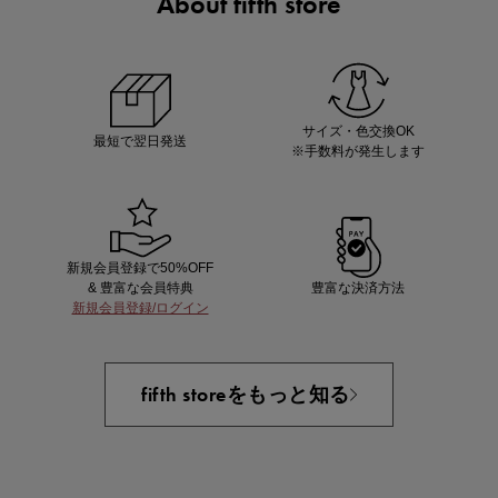
About fifth store
ノベルティ第1弾
サシェ（香り袋）を先着200名様にプレゼント！
サイズ・色交換OK
最短で翌日発送
※手数料が発生します
新規会員登録で50%OFF
& 豊富な会員特典
豊富な決済方法
新規会員登録/ログイン
あと1点にちょうどいい！お助けプチアイテム
fifth storeをもっと知る