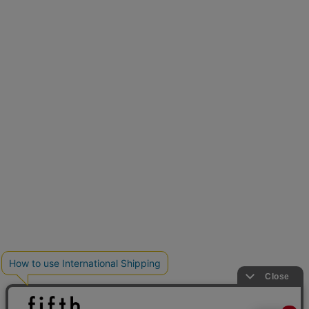
再入荷しました
人気アイテムが待望の再入荷
クーポンを取得
とらまめさんが選ぶ
低身長さん必見アイテム5選