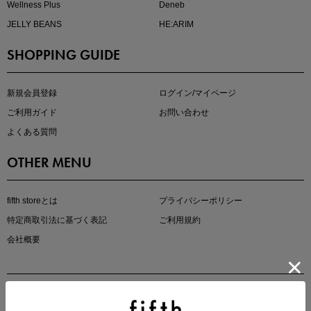
Wellness Plus
Deneb
JELLY BEANS
HE:ARIM
SHOPPING GUIDE
kokoさんセレクト
大人の着映えアイテム5選
新規会員登録
ログイン/マイページ
ご利用ガイド
お問い合わせ
よくある質問
OTHER MENU
fifth storeとは
プライバシーポリシー
特定商取引法に基づく表記
ご利用規約
会社概要
マストバイアイテム
今季の注目アイテムをご紹介