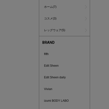
ホーム(7)
コスメ(3)
レッグウェア(5)
BRAND
fifth
インスタラ
ご紹介ア
Edit Sheen
Edit Sheen daily
Vivian
izumi BODY LABO