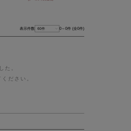
表示件数
0～0件 (全0件)
した。
てください。