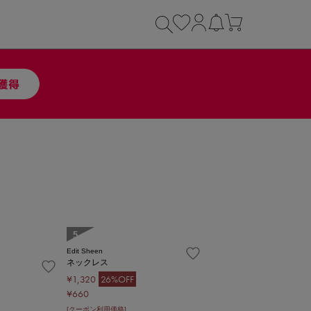
5
Edit Sheen
ネックレス
¥1,320
26%OFF
¥660
[クーポン利用価格]