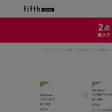
トップ
>
アイテム一覧
>
アクセサリー
>
fifthイ
1
2
Edit Sheen
その他アクセ
Edit Sheen
¥1,489
イヤーカフ
¥1,190
¥744
¥595
[クーポン利用価格