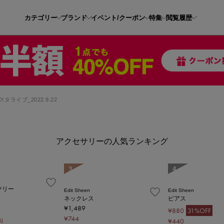
カテゴリー
ブランド
イベント/クーポン
特集
閲覧履歴
ンスタライブ_2022.9.22
アクセサリーの人気ランキング
3
4
サリー
Edit Sheen
Edit Sheen
ネックレス
ピアス
¥1,489
¥880
31%OFF
¥744
¥440
]