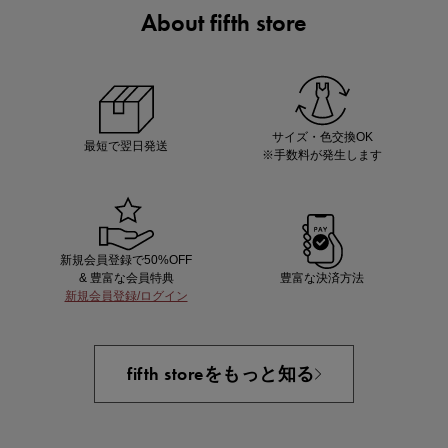
About fifth store
ノベルティ第1弾
サシェ（香り袋）を先着200名様にプレゼント！
サイズ・色交換OK
最短で翌日発送
※手数料が発生します
新規会員登録で50%OFF
& 豊富な会員特典
豊富な決済方法
新規会員登録/ログイン
あと1点にちょうどいい！お助けプチアイテム
fifth storeをもっと知る