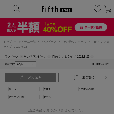
トップ
>
アイテム一覧
>
ワンピース
>
その他ワンピース
>
fifthインスタ
ライブ_2022.9.22
ワンピース
その他ワンピース
fifthインスタライブ_2022.9.22
表示件数
0～0件 (全0件)
絞り込み
並び替え
全カラー
在庫あり
予約商品を除く
クーポン対象
セール
該当商品が見つかりませんでした。