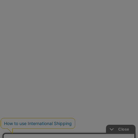
再入荷しました
人気アイテムが待望の再入荷
クーポンを取得
とらまめさんが選ぶ
低身長さん必見アイテム5選