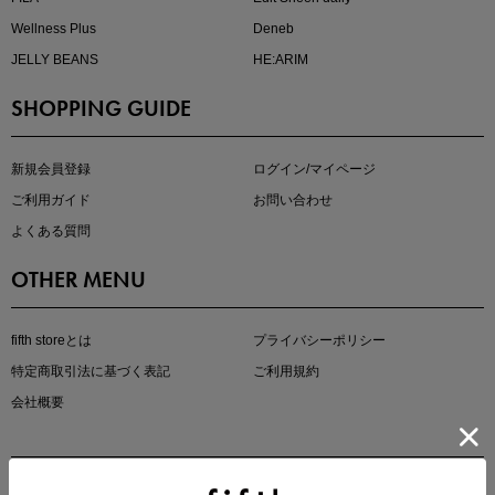
Wellness Plus
Deneb
JELLY BEANS
HE:ARIM
SHOPPING GUIDE
kokoさんセレクト
大人の着映えアイテム5選
新規会員登録
ログイン/マイページ
ご利用ガイド
お問い合わせ
よくある質問
OTHER MENU
fifth storeとは
プライバシーポリシー
特定商取引法に基づく表記
ご利用規約
会社概要
マストバイアイテム
今季の注目アイテムをご紹介