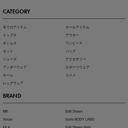
CATEGORY
即戦力アイテム続々対象
全てのアイテム
セールアイテム
夏服まとめて手に入れるなら今
トップス
アウター
ボトムス
ワンピース
セット
バッグ
シューズ
アクセサリー
アンダーウェア
スポーツウェア
ホーム
コスメ
レッグウェア
BRAND
注目の新作が販売開始
fifth
Edit Sheen
Vivian
izumi BODY LABO
FILA
Edit Sheen daily