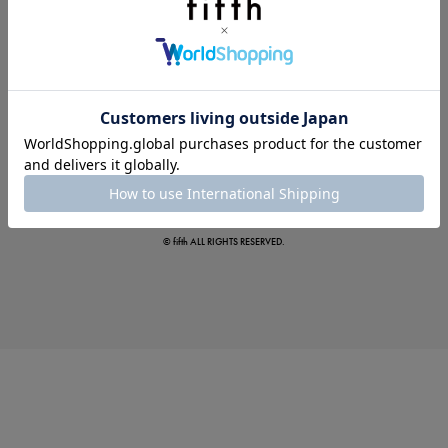
この夏の主役確定！
ボタニカル柄スカート
© fifth ALL RIGHTS RESERVED.
真夏のオフィスカジュアル
基本ルールとアイテムの選び方を徹底解説