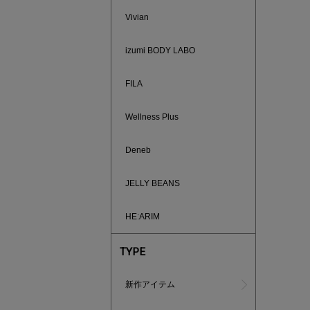
Vivian
izumi BODY LABO
FILA
Wellness Plus
Deneb
880円均
JELLY BEANS
HE:ARIM
TYPE
新作アイテム