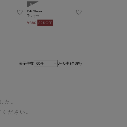
5
Edit Sheen
Tシャツ
¥880
82%OFF
表示件数
0～0件 (全0件)
した。
てください。