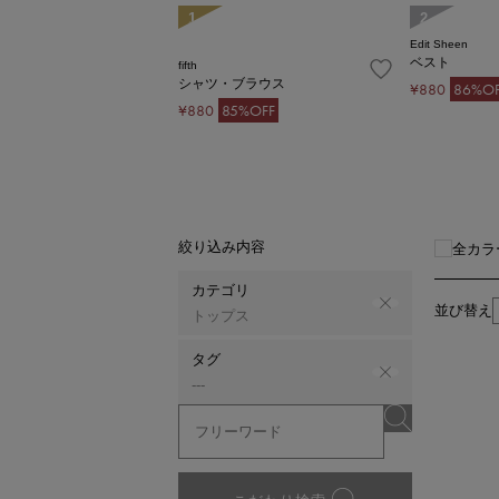
1
2
Edit Sheen
ベスト
fifth
シャツ・ブラウス
¥880
86%OF
¥880
85%OFF
絞り込み内容
全カラ
カテゴリ
並び替え
トップス
タグ
---