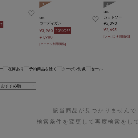
3
4
fifth
カットソー
fifth
¥5,390
カーディガン
F
¥2,695
¥3,960
20%OFF
¥1,980
[クーポン利用価格]
[クーポン利用価格]
ー
在庫あり
予約商品を除く
クーポン対象
セール
該当商品が見つかりませんで
検索条件を変更して再度検索をし