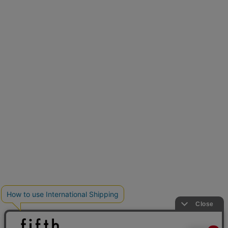
再入荷しました
人気アイテムが待望の再入荷
クーポンを取得
とらまめさんが選ぶ
低身長さん必見アイテム5選