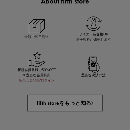
About fifth store
ノベルティ第1弾
サシェ（香り袋）を先着200名様にプレゼント！
サイズ・色交換OK
最短で翌日発送
※手数料が発生します
新規会員登録で50%OFF
& 豊富な会員特典
豊富な決済方法
新規会員登録/ログイン
あと1点にちょうどいい！お助けプチアイテム
fifth storeをもっと知る