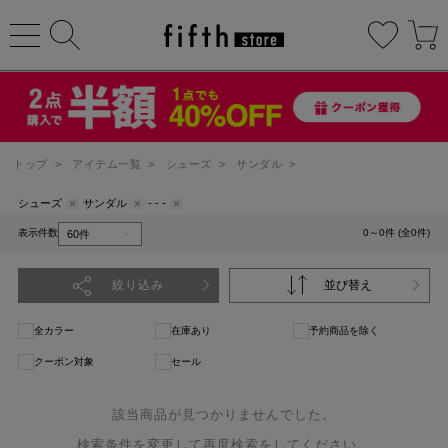
トップ
>
アイテム一覧
>
シューズ
>
サンダル
>
シューズ
サンダル
- - -
表示件数
0～0件 (全0件)
絞り込み
並び替え
全カラー
在庫あり
予約商品を除く
クーポン対象
セール
該当商品が見つかりませんでした。
検索条件を変更して再度検索をしてください。