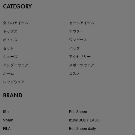
CATEGORY
即戦力アイテム続々対象
全てのアイテム
セールアイテム
夏服まとめて手に入れるなら今
トップス
アウター
ボトムス
ワンピース
セット
バッグ
シューズ
アクセサリー
アンダーウェア
スポーツウェア
ホーム
コスメ
レッグウェア
BRAND
注目の新作が販売開始
fifth
Edit Sheen
Vivian
izumi BODY LABO
FILA
Edit Sheen daily