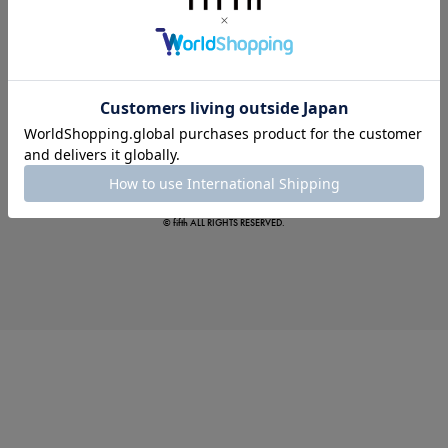
この夏の主役確定！
ボタニカル柄スカート
© fifth ALL RIGHTS RESERVED.
真夏のオフィスカジュアル
基本ルールとアイテムの選び方を徹底解説