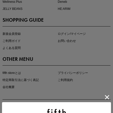
Wellness Plus
Deneb
JELLY BEANS
HE:ARIM
SHOPPING GUIDE
kokoさんセレクト
大人の着映えアイテム5選
新規会員登録
ログイン/マイページ
ご利用ガイド
お問い合わせ
よくある質問
OTHER MENU
fifth storeとは
プライバシーポリシー
特定商取引法に基づく表記
ご利用規約
会社概要
マストバイアイテム
今季の注目アイテムをご紹介