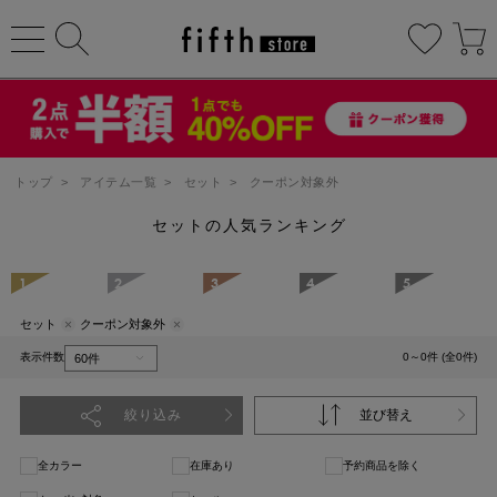
トップ
>
アイテム一覧
>
セット
>
クーポン対象外
セットの人気ランキング
1
2
3
4
5
セット
クーポン対象外
表示件数
0～0件 (全0件)
絞り込み
並び替え
全カラー
在庫あり
予約商品を除く