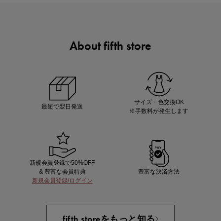
About fifth store
ノベルティ第1弾
サシェ（香り袋）を先着200名様にプレゼント！
サイズ・色交換OK
最短で翌日発送
※手数料が発生します
新規会員登録で50%OFF
& 豊富な会員特典
豊富な決済方法
新規会員登録/ログイン
あと1点にちょうどいい！お助けプチアイテム
fifth storeをもっと知る