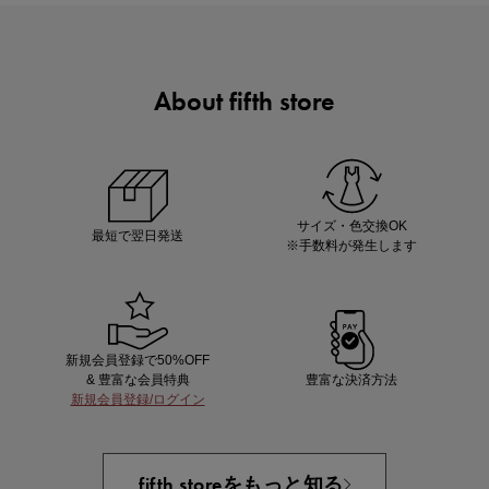
About fifth store
マストバイアイテム
今季の注目アイテムをご紹介
サイズ・色交換OK
最短で翌日発送
※手数料が発生します
新規会員登録で50%OFF
& 豊富な会員特典
豊富な決済方法
新規会員登録/ログイン
買えば買うほどお得! 最大半額クーポン
fifth storeをもっと知る