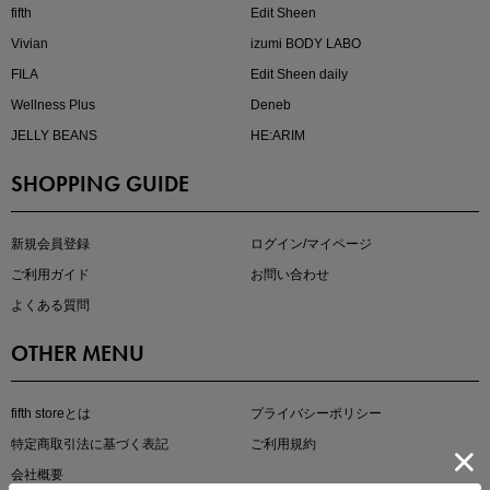
fifth
Edit Sheen
Vivian
izumi BODY LABO
FILA
Edit Sheen daily
Wellness Plus
Deneb
JELLY BEANS
HE:ARIM
SHOPPING GUIDE
即戦力アイテム続々対象
夏服まとめて手に入れるなら今
新規会員登録
ログイン/マイページ
ご利用ガイド
お問い合わせ
よくある質問
OTHER MENU
fifth storeとは
プライバシーポリシー
特定商取引法に基づく表記
ご利用規約
真夏のオフィスカジュアル
会社概要
基本ルールとアイテムの選び方を徹底解説