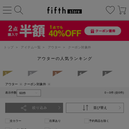
トップ
>
アイテム一覧
>
アウター
>
クーポン対象外
アウターの人気ランキング
1
2
3
4
5
アウター
クーポン対象外
表示件数
0～0件 (全0件)
絞り込み
並び替え
全カラー
在庫あり
予約商品を除く