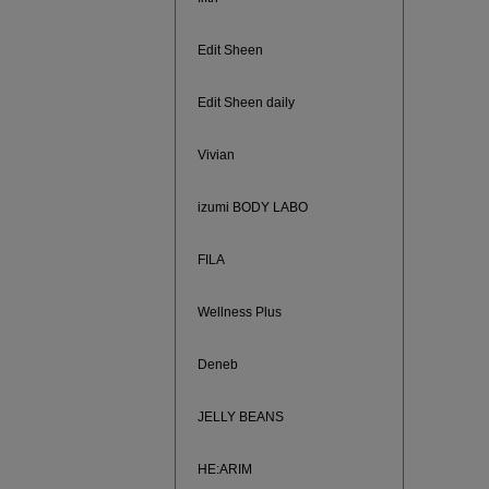
Edit Sheen
Edit Sheen daily
Vivian
izumi BODY LABO
FILA
Wellness Plus
ノベルティ
サシェ（香
Deneb
JELLY BEANS
HE:ARIM