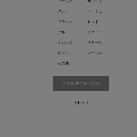
ブラック
ホワイト
グレー
ベージュ
ブラウン
レッド
ブルー
イエロー
オレンジ
グリーン
ピンク
パープル
その他
この条件で絞り込む
kokoさ
リセット
大人の着映