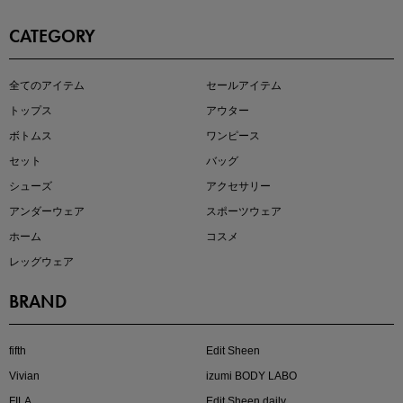
CATEGORY
即戦力アイテム続々対象
全てのアイテム
セールアイテム
夏服まとめて手に入れるなら今
トップス
アウター
ボトムス
ワンピース
セット
バッグ
シューズ
アクセサリー
アンダーウェア
スポーツウェア
ホーム
コスメ
レッグウェア
BRAND
注目の新作が販売開始
fifth
Edit Sheen
Vivian
izumi BODY LABO
FILA
Edit Sheen daily