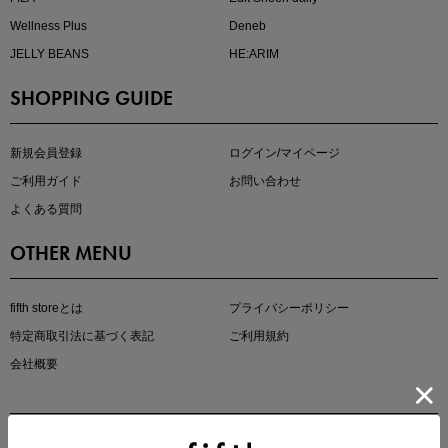
Wellness Plus
Deneb
JELLY BEANS
HE:ARIM
SHOPPING GUIDE
kokoさんセレクト
大人の着映えアイテム5選
新規会員登録
ログイン/マイページ
ご利用ガイド
お問い合わせ
よくある質問
OTHER MENU
fifth storeとは
プライバシーポリシー
特定商取引法に基づく表記
ご利用規約
会社概要
マストバイアイテム
今季の注目アイテムをご紹介