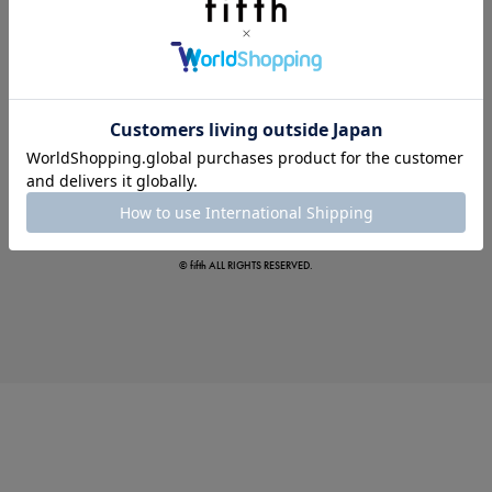
この夏の主役確定！
ボタニカル柄スカート
© fifth ALL RIGHTS RESERVED.
真夏のオフィスカジュアル
基本ルールとアイテムの選び方を徹底解説