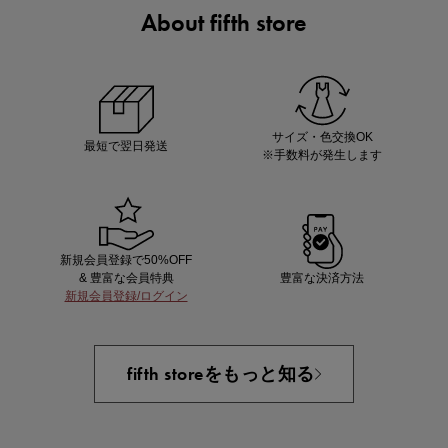
About fifth store
ノベルティ第1弾
サシェ（香り袋）を先着200名様にプレゼント！
サイズ・色交換OK
最短で翌日発送
※手数料が発生します
新規会員登録で50%OFF
& 豊富な会員特典
豊富な決済方法
新規会員登録/ログイン
あと1点にちょうどいい！お助けプチアイテム
fifth storeをもっと知る