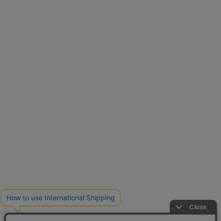
再入荷しました
人気アイテムが待望の再入荷
クーポンを取得
とらまめさんが選ぶ
低身長さん必見アイテム5選