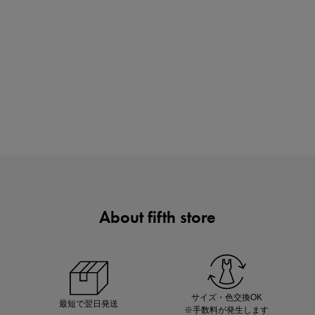
880円均一セール開催中！
About fifth store
マストバイアイテム
今季の注目アイテムをご紹介
サイズ・色交換OK
最短で翌日発送
※手数料が発生します