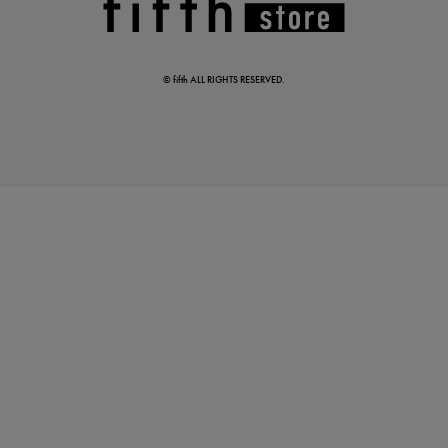
© fifth ALL RIGHTS RESERVED.
涼やかサマーパンツ