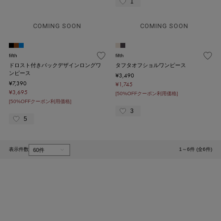
1
COMING SOON
COMING SOON
fifth
fifth
ドロスト付きバックデザインロングワ
タフタオフショルワンピース
ンピース
¥3,490
¥7,390
¥1,745
¥3,695
[50%OFFクーポン利用価格]
[50%OFFクーポン利用価格]
3
5
表示件数
1～6件 (全6件)
1