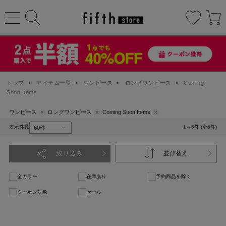
トップ
>
アイテム一覧
>
ワンピース
>
ロングワンピース
>
Coming
Soon Items
ワンピース
ロングワンピース
Coming Soon Items
表示件数
1～6件 (全6件)
絞り込み
並び替え
全カラー
在庫あり
予約商品を除く
クーポン対象
セール
1