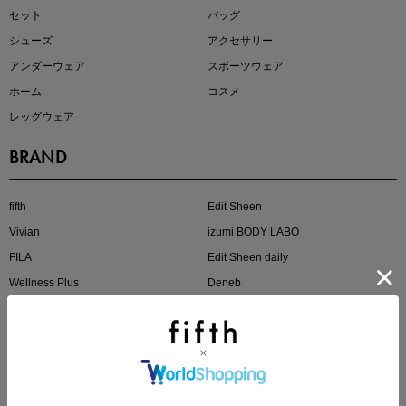
セット
バッグ
シューズ
アクセサリー
アンダーウェア
スポーツウェア
ホーム
コスメ
レッグウェア
BRAND
近日販売のアイテムを先見せ
fifth
Edit Sheen
Vivian
izumi BODY LABO
FILA
Edit Sheen daily
Wellness Plus
Deneb
JELLY BEANS
HE:ARIM
SHOPPING GUIDE
即戦力アイテム続々対象
夏服まとめて手に入れるなら今
新規会員登録
ログイン/マイページ