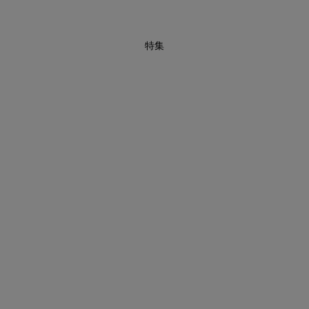
特集
あと1点にちょうどいい！お助けプチアイテム