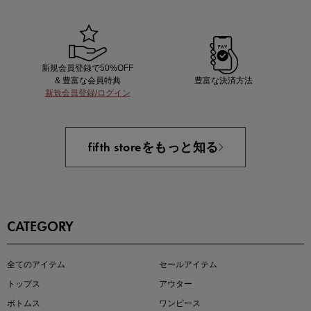
新規会員登録で50%OFF
& 豊富な会員特典
豊富な決済方法
新規会員登録/ログイン
買えば買うほどお得! 最大半額クーポン
fifth storeをもっと知る
CATEGORY
この夏の主役確定！
全てのアイテム
セールアイテム
ボタニカル柄スカート
トップス
アウター
ボトムス
ワンピース