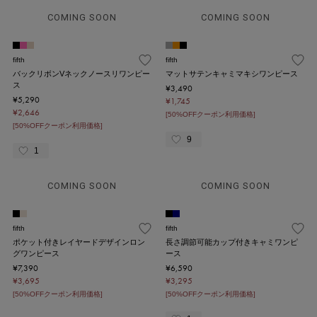
COMING SOON
COMING SOON
fifth
fifth
バックリボンVネックノースリワンピー
マットサテンキャミマキシワンピース
ス
¥3,490
¥5,290
¥1,745
¥2,646
[50%OFFクーポン利用価格]
[50%OFFクーポン利用価格]
9
1
COMING SOON
COMING SOON
fifth
fifth
ポケット付きレイヤードデザインロン
長さ調節可能カップ付きキャミワンピ
グワンピース
ース
¥7,390
¥6,590
¥3,695
¥3,295
[50%OFFクーポン利用価格]
[50%OFFクーポン利用価格]