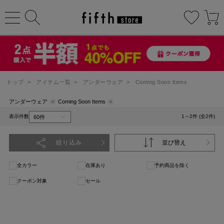
トップ
>
アイテム一覧
>
アンダーウェア
>
Coming Soon Items
アンダーウェア
Coming Soon Items
表示件数
1～2件 (全2件)
絞り込み
並び替え
全カラー
在庫あり
予約商品を除く
クーポン対象
セール
1