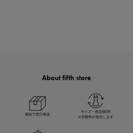
880円均一セール開催中！
About fifth store
マストバイアイテム
今季の注目アイテムをご紹介
サイズ・色交換OK
最短で翌日発送
※手数料が発生します