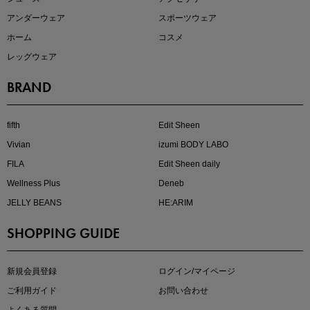
アンダーウェア
スポーツウェア
ホーム
コスメ
レッグウェア
BRAND
近日販売のアイテムを先見せ
fifth
Edit Sheen
Vivian
izumi BODY LABO
FILA
Edit Sheen daily
Wellness Plus
Deneb
JELLY BEANS
HE:ARIM
SHOPPING GUIDE
即戦力アイテム続々対象
夏服まとめて手に入れるなら今
新規会員登録
ログイン/マイページ
ご利用ガイド
お問い合わせ
よくある質問