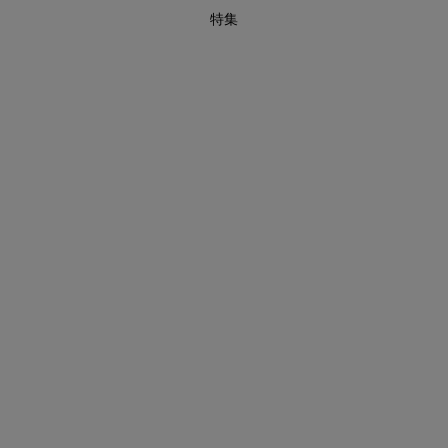
特集
あと1点にちょうどいい！お助けプチアイテム