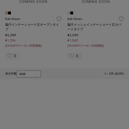
COMING SOON
COMING SOON
Edit Sheen
Edit Sheen
脇汗インナーショート丈オープンタイ
脇汗メッシュインナーショート丈カバ
プ
ードタイプ
¥2,589
¥2,090
¥1,294
¥1,045
[50%OFFクーポン利用価格]
[50%OFFクーポン利用価格]
3
3
表示件数
1～2件 (全2件)
1