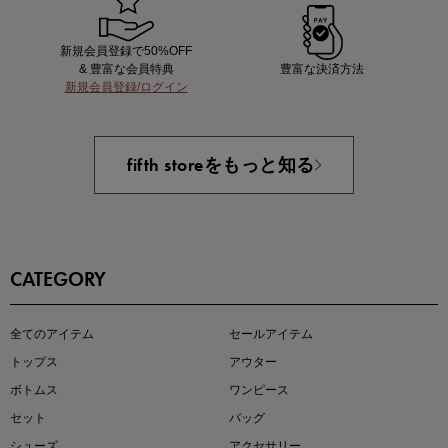
新規会員登録で50%OFF
& 豊富な会員特典
豊富な決済方法
新規会員登録/ログイン
買えば買うほどお得! 最大半額クーポン
fifth storeをもっと知る
CATEGORY
この夏の主役確定！
全てのアイテム
セールアイテム
ボタニカル柄スカート
トップス
アウター
ボトムス
ワンピース
セット
バッグ
シューズ
アクセサリー