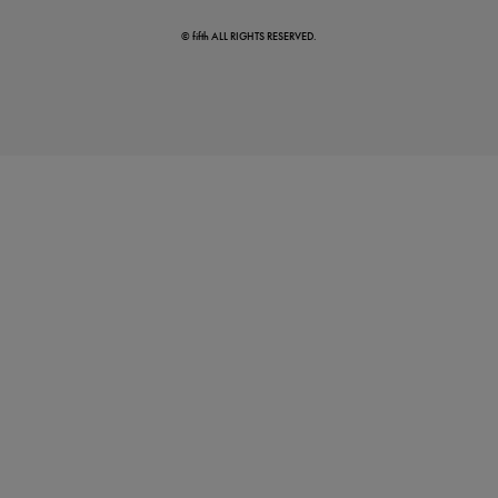
© fifth ALL RIGHTS RESERVED.
涼やかサマーパンツ
カテゴリ別売れ筋TOP5
いま売れている人気アイテム