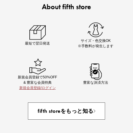
About fifth store
即戦力アイテム続々対象
夏服まとめて手に入れるなら今
サイズ・色交換OK
最短で翌日発送
※手数料が発生します
新規会員登録で50%OFF
& 豊富な会員特典
豊富な決済方法
新規会員登録/ログイン
あと1点にちょうどいい！お助けプチアイテム
fifth storeをもっと知る