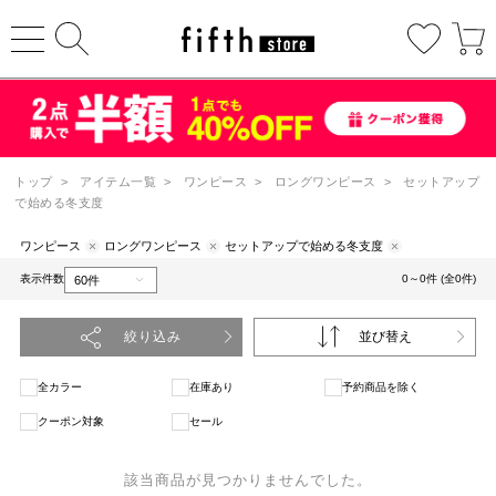
トップ
>
アイテム一覧
>
ワンピース
>
ロングワンピース
>
セットアップ
で始める冬支度
ワンピース
ロングワンピース
セットアップで始める冬支度
表示件数
0～0件 (全0件)
絞り込み
並び替え
全カラー
在庫あり
予約商品を除く
クーポン対象
セール
該当商品が見つかりませんでした。