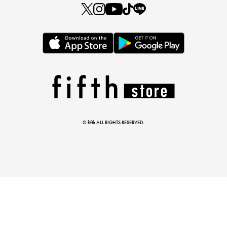
この夏の主役確定！
ボタニカル柄スカート
© fifth ALL RIGHTS RESERVED.
真夏のオフィスカジュアル
基本ルールとアイテムの選び方を徹底解説