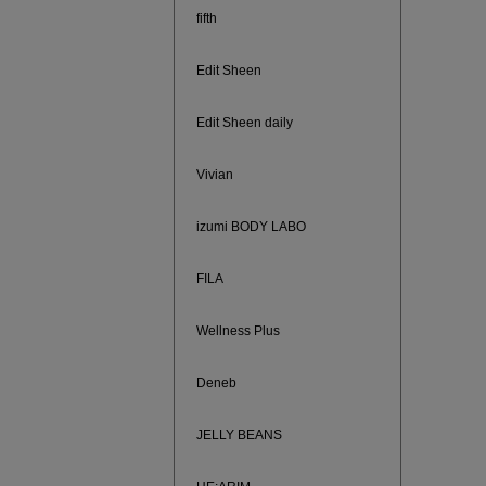
ご紹介ア
fifth
Edit Sheen
Edit Sheen daily
Vivian
izumi BODY LABO
FILA
Wellness Plus
買えば買う
Deneb
JELLY BEANS