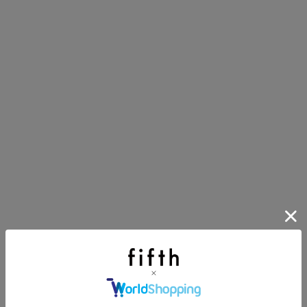
第1弾
り袋）を先着200名様にプレゼント！