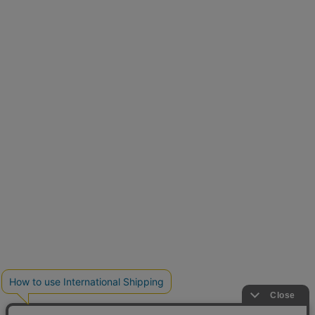
再入荷しました
人気アイテムが待望の再入荷
クーポンを取得
とらまめさんが選ぶ
低身長さん必見アイテム5選