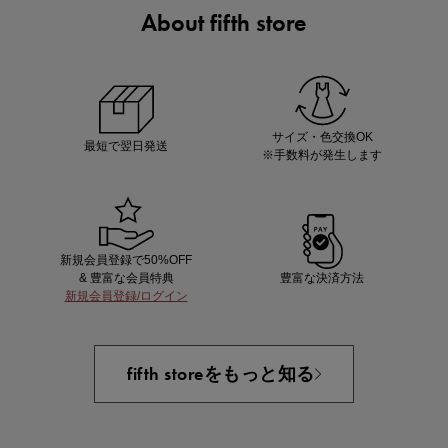
About fifth store
ノベルティ第1弾
サシェ（香り袋）を先着200名様にプレゼント！
サイズ・色交換OK
最短で翌日発送
※手数料が発生します
新規会員登録で50%OFF
& 豊富な会員特典
豊富な決済方法
新規会員登録/ログイン
あと1点にちょうどいい！お助けプチアイテム
fifth storeをもっと知る