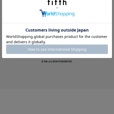
この夏の主役確定！
ボタニカル柄スカート
© fifth ALL RIGHTS RESERVED.
真夏のオフィスカジュアル
基本ルールとアイテムの選び方を徹底解説