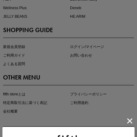
Wellness Plus
Deneb
JELLY BEANS
HE:ARIM
SHOPPING GUIDE
kokoさんセレクト
大人の着映えアイテム5選
新規会員登録
ログイン/マイページ
ご利用ガイド
お問い合わせ
よくある質問
OTHER MENU
fifth storeとは
プライバシーポリシー
特定商取引法に基づく表記
ご利用規約
会社概要
マストバイアイテム
今季の注目アイテムをご紹介