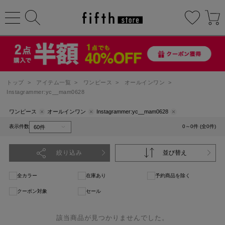
トップ
>
アイテム一覧
>
ワンピース
>
オールインワン
>
Instagrammer:yc__mam0628
ワンピース
オールインワン
Instagrammer:yc__mam0628
表示件数
0～0件 (全0件)
絞り込み
並び替え
全カラー
在庫あり
予約商品を除く
クーポン対象
セール
該当商品が見つかりませんでした。