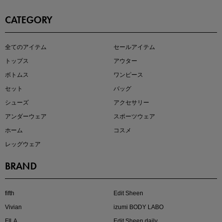
CATEGORY
即戦力アイテム続々対象
全てのアイテム
セールアイテム
夏服まとめて手に入れるなら今
トップス
アウター
ボトムス
ワンピース
セット
バッグ
シューズ
アクセサリー
アンダーウェア
スポーツウェア
ホーム
コスメ
レッグウェア
BRAND
注目の新作が販売開始
fifth
Edit Sheen
Vivian
izumi BODY LABO
FILA
Edit Sheen daily