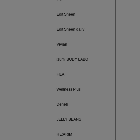
ご紹介ア
Edit Sheen
Edit Sheen daily
Vivian
izumi BODY LABO
FILA
Wellness Plus
買えば買う
Deneb
JELLY BEANS
HE:ARIM