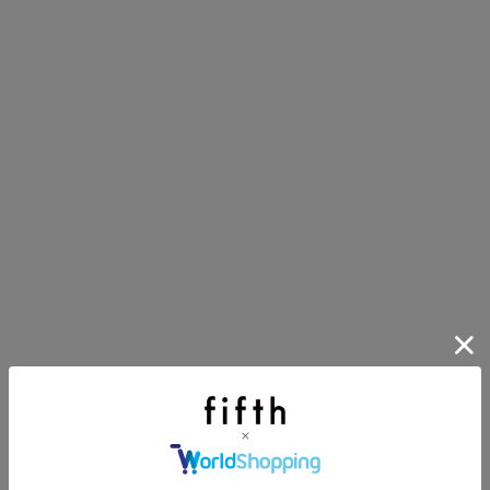
第1弾
り袋）を先着200名様にプレゼント！