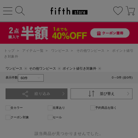
トップ
>
アイテム一覧
>
ワンピース
>
その他ワンピース
>
ポイント値引
き対象外
ワンピース
その他ワンピース
ポイント値引き対象外
表示件数
0～0件 (全0件)
絞り込み
並び替え
全カラー
在庫あり
予約商品を除く
クーポン対象
セール
該当商品が見つかりませんでした。