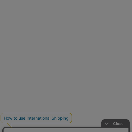
とらまめさんが選ぶ
低身長さん必見アイテム5選
クーポンを取得
新色追加
人気アイテムに新色登場