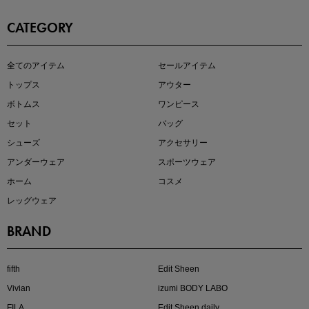
CATEGORY
全てのアイテム
セールアイテム
注目の新作が販売開始
トップス
アウター
ボトムス
ワンピース
セット
バッグ
シューズ
アクセサリー
アンダーウェア
スポーツウェア
ホーム
コスメ
レッグウェア
BRAND
kokoさんセレクト
大人の着映えアイテム5選
fifth
Edit Sheen
Vivian
izumi BODY LABO
FILA
Edit Sheen daily