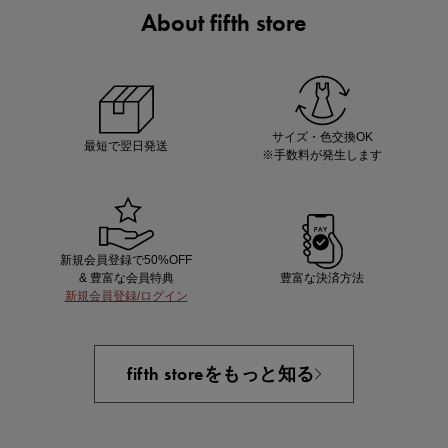
About fifth store
あと1点にちょうどいい！お助けプチアイテム
サイズ・色交換OK
最短で翌日発送
※手数料が発生します
新規会員登録で50%OFF
& 豊富な会員特典
豊富な決済方法
新規会員登録/ログイン
即戦力アイテム続々対象
夏服まとめて手に入れるなら今
fifth storeをもっと知る