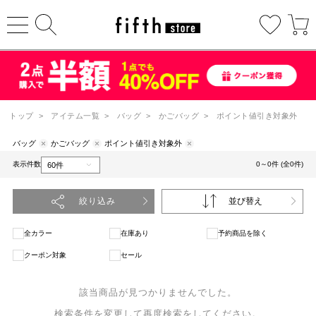
トップ
>
アイテム一覧
>
バッグ
>
かごバッグ
>
ポイント値引き対象外
バッグ
かごバッグ
ポイント値引き対象外
表示件数
0～0件 (全0件)
絞り込み
並び替え
全カラー
在庫あり
予約商品を除く
クーポン対象
セール
該当商品が見つかりませんでした。
検索条件を変更して再度検索をしてください。