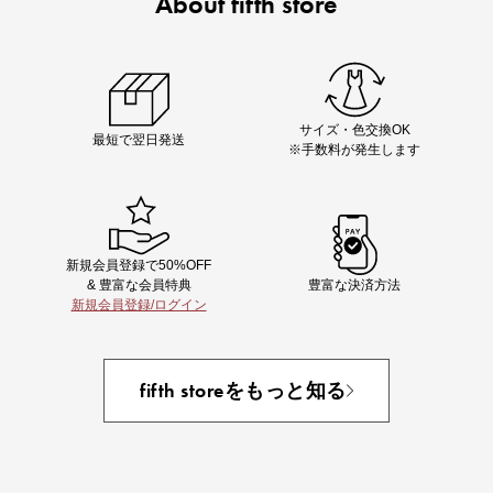
About fifth store
即戦力アイテム続々対象
夏服まとめて手に入れるなら今
サイズ・色交換OK
最短で翌日発送
※手数料が発生します
新規会員登録で50%OFF
& 豊富な会員特典
豊富な決済方法
新規会員登録/ログイン
あと1点にちょうどいい！お助けプチアイテム
fifth storeをもっと知る