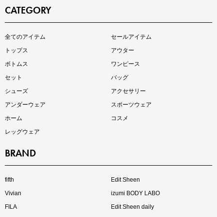
CATEGORY
全てのアイテム
セールアイテム
注目の新作が販売開始
トップス
アウター
ボトムス
ワンピース
セット
バッグ
シューズ
アクセサリー
アンダーウェア
スポーツウェア
ホーム
コスメ
レッグウェア
BRAND
インスタライブ【8.7配信】
ご紹介アイテムはこちら
fifth
Edit Sheen
Vivian
izumi BODY LABO
FILA
Edit Sheen daily