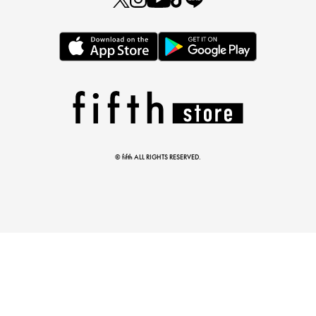
この夏の主役確定！
ボタニカル柄スカート
© fifth ALL RIGHTS RESERVED.
真夏のオフィスカジュアル
基本ルールとアイテムの選び方を徹底解説