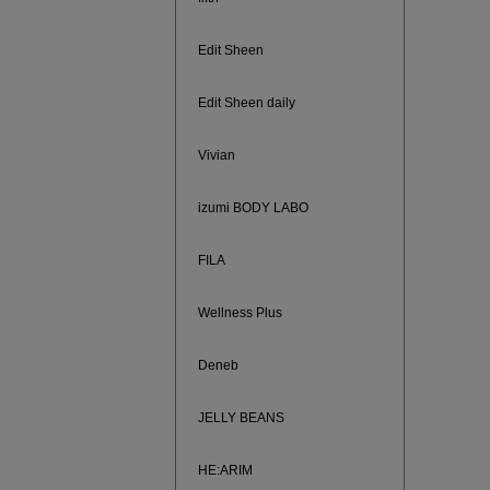
ご紹介ア
Edit Sheen
Edit Sheen daily
Vivian
izumi BODY LABO
FILA
Wellness Plus
買えば買う
Deneb
JELLY BEANS
HE:ARIM