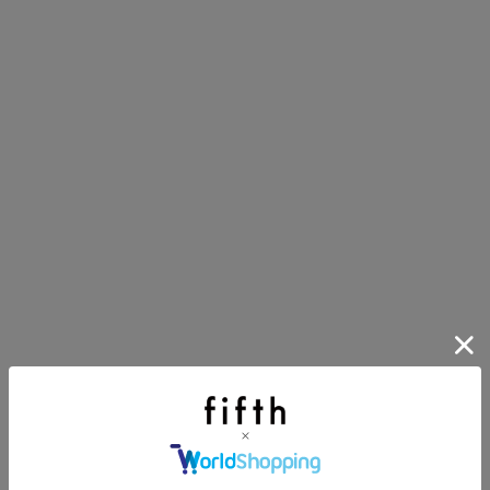
第1弾
り袋）を先着200名様にプレゼント！