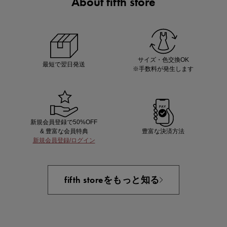
About fifth store
ノベルティ第1弾
サシェ（香り袋）を先着200名様にプレゼント！
サイズ・色交換OK
最短で翌日発送
※手数料が発生します
新規会員登録で50%OFF
& 豊富な会員特典
豊富な決済方法
新規会員登録/ログイン
あと1点にちょうどいい！お助けプチアイテム
fifth storeをもっと知る