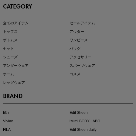
CATEGORY
即戦力アイテム続々対象
全てのアイテム
セールアイテム
夏服まとめて手に入れるなら今
トップス
アウター
ボトムス
ワンピース
セット
バッグ
シューズ
アクセサリー
アンダーウェア
スポーツウェア
ホーム
コスメ
レッグウェア
BRAND
注目の新作が販売開始
fifth
Edit Sheen
Vivian
izumi BODY LABO
FILA
Edit Sheen daily