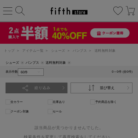
トップ
>
アイテム一覧
>
シューズ
>
パンプス
>
送料無料対象
シューズ
パンプス
送料無料対象
表示件数
0～0件 (全0件)
絞り込み
並び替え
全カラー
在庫あり
予約商品を除く
クーポン対象
セール
該当商品が見つかりませんでした。
検索条件を変更して再度検索をしてください。