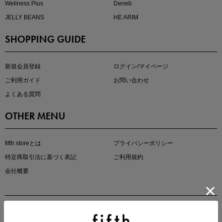
Wellness Plus
Deneb
JELLY BEANS
HE:ARIM
SHOPPING GUIDE
kokoさんセレクト
大人の着映えアイテム5選
新規会員登録
ログイン/マイページ
ご利用ガイド
お問い合わせ
よくある質問
OTHER MENU
fifth storeとは
プライバシーポリシー
特定商取引法に基づく表記
ご利用規約
会社概要
マストバイアイテム
今季の注目アイテムをご紹介