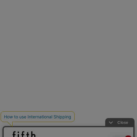
再入荷しました
人気アイテムが待望の再入荷
クーポンを取得
とらまめさんが選ぶ
低身長さん必見アイテム5選