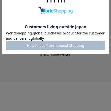
この夏の主役確定！
ボタニカル柄スカート
© fifth ALL RIGHTS RESERVED.
真夏のオフィスカジュアル
基本ルールとアイテムの選び方を徹底解説