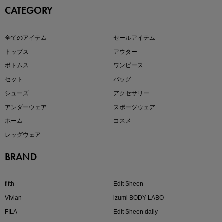
CATEGORY
この夏の主役確定！
全てのアイテム
セールアイテム
ボタニカル柄スカート
トップス
アウター
ボトムス
ワンピース
セット
バッグ
シューズ
アクセサリー
アンダーウェア
スポーツウェア
ホーム
コスメ
レッグウェア
BRAND
近日販売のアイテムを先見せ
fifth
Edit Sheen
Vivian
izumi BODY LABO
FILA
Edit Sheen daily