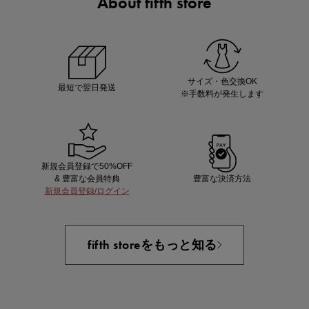
About fifth store
マストバイアイテム
今季の注目アイテムをご紹介
サイズ・色交換OK
最短で翌日発送
※手数料が発生します
新規会員登録で50%OFF
& 豊富な会員特典
豊富な決済方法
新規会員登録/ログイン
買えば買うほどお得! 最大半額クーポン
fifth storeをもっと知る