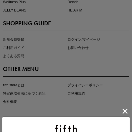
Wellness Plus
Deneb
JELLY BEANS
HE:ARIM
SHOPPING GUIDE
即戦力アイテム続々対象
夏服まとめて手に入れるなら今
新規会員登録
ログイン/マイページ
ご利用ガイド
お問い合わせ
よくある質問
OTHER MENU
fifth storeとは
プライバシーポリシー
特定商取引法に基づく表記
ご利用規約
真夏のオフィスカジュアル
会社概要
基本ルールとアイテムの選び方を徹底解説