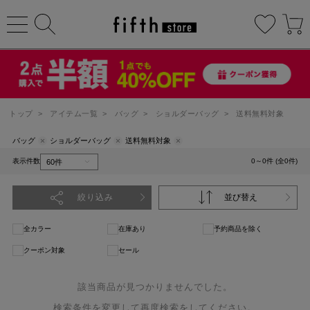
トップ
>
アイテム一覧
>
バッグ
>
ショルダーバッグ
>
送料無料対象
バッグ
ショルダーバッグ
送料無料対象
表示件数
0～0件 (全0件)
絞り込み
並び替え
全カラー
在庫あり
予約商品を除く
クーポン対象
セール
該当商品が見つかりませんでした。
検索条件を変更して再度検索をしてください。