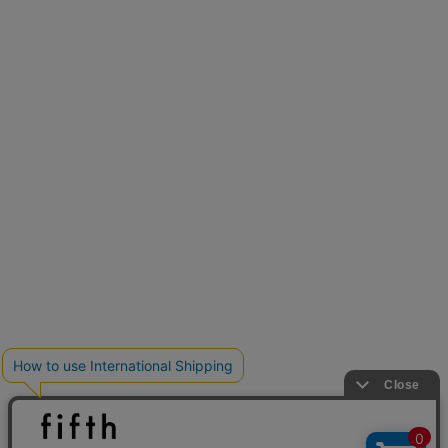
新色追加
人気アイテムに新色登場
クーポンを取得
低身長さん用サイズ
U150サイズでおしゃれを楽しむ。