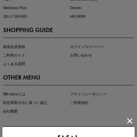
Wellness Plus
Deneb
JELLY BEANS
HE:ARIM
SHOPPING GUIDE
kokoさんセレクト
大人の着映えアイテム5選
新規会員登録
ログイン/マイページ
ご利用ガイド
お問い合わせ
よくある質問
OTHER MENU
fifth storeとは
プライバシーポリシー
特定商取引法に基づく表記
ご利用規約
会社概要
マストバイアイテム
今季の注目アイテムをご紹介