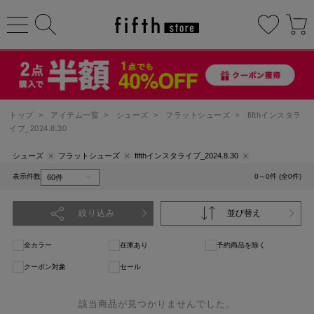
トップ
>
アイテム一覧
>
シューズ
>
フラットシューズ
>
fifthインスタラ
イブ_2024.8.30
シューズ
フラットシューズ
fifthインスタライブ_2024.8.30
表示件数
0～0件 (全0件)
絞り込み
並び替え
全カラー
在庫あり
予約商品を除く
クーポン対象
セール
該当商品が見つかりませんでした。