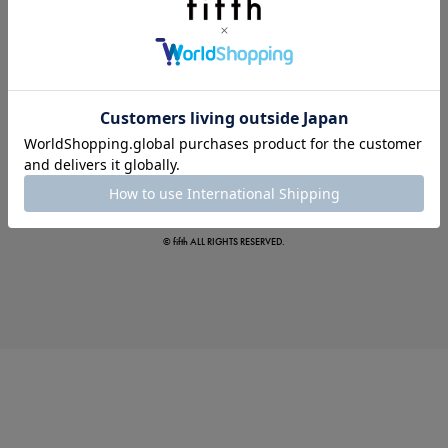
この夏の主役確定！
ボタニカル柄スカート
© fifth ALL RIGHTS RESERVED.
真夏のオフィスカジュアル
基本ルールとアイテムの選び方を徹底解説