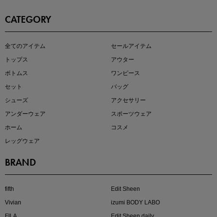
CATEGORY
即戦力アイテム続々対象
全てのアイテム
セールアイテム
夏服まとめて手に入れるなら今
トップス
アウター
ボトムス
ワンピース
セット
バッグ
シューズ
アクセサリー
アンダーウェア
スポーツウェア
ホーム
コスメ
レッグウェア
BRAND
注目の新作が販売開始
fifth
Edit Sheen
Vivian
izumi BODY LABO
FILA
Edit Sheen daily