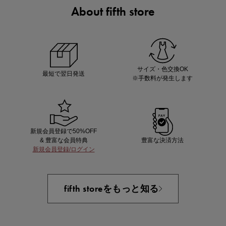
About fifth store
ノベルティ第1弾
サシェ（香り袋）を先着200名様にプレゼント！
サイズ・色交換OK
最短で翌日発送
※手数料が発生します
新規会員登録で50%OFF
& 豊富な会員特典
豊富な決済方法
新規会員登録/ログイン
あと1点にちょうどいい！お助けプチアイテム
fifth storeをもっと知る