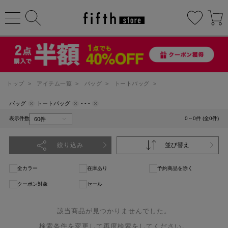
トップ
>
アイテム一覧
>
バッグ
>
トートバッグ
>
バッグ
トートバッグ
- - -
表示件数
0～0件 (全0件)
絞り込み
並び替え
全カラー
在庫あり
予約商品を除く
クーポン対象
セール
該当商品が見つかりませんでした。
検索条件を変更して再度検索をしてください。