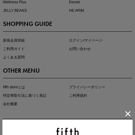
Wellness Plus
Deneb
JELLY BEANS
HE:ARIM
SHOPPING GUIDE
即戦力アイテム続々対象
夏服まとめて手に入れるなら今
新規会員登録
ログイン/マイページ
ご利用ガイド
お問い合わせ
よくある質問
OTHER MENU
fifth storeとは
プライバシーポリシー
特定商取引法に基づく表記
ご利用規約
真夏のオフィスカジュアル
会社概要
基本ルールとアイテムの選び方を徹底解説