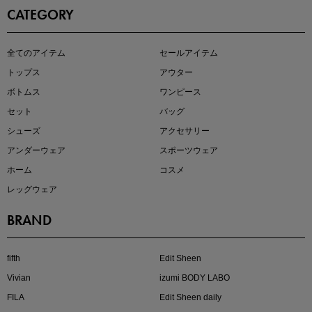
CATEGORY
この夏の主役確定！
全てのアイテム
セールアイテム
ボタニカル柄スカート
トップス
アウター
ボトムス
ワンピース
セット
バッグ
シューズ
アクセサリー
アンダーウェア
スポーツウェア
ホーム
コスメ
レッグウェア
BRAND
近日販売のアイテムを先見せ
fifth
Edit Sheen
Vivian
izumi BODY LABO
FILA
Edit Sheen daily