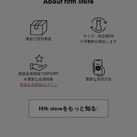
About fifth store
マストバイアイテム
今季の注目アイテムをご紹介
サイズ・色交換OK
最短で翌日発送
※手数料が発生します
新規会員登録で50%OFF
& 豊富な会員特典
豊富な決済方法
新規会員登録/ログイン
買えば買うほどお得! 最大半額クーポン
fifth storeをもっと知る