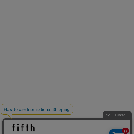
新色追加
人気アイテムに新色登場
クーポンを取得
低身長さん用サイズ
U150サイズでおしゃれを楽しむ。