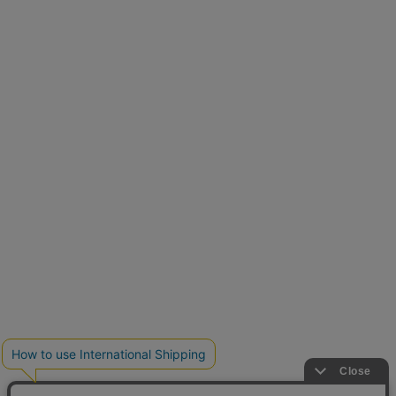
再入荷しました
人気アイテムが待望の再入荷
クーポンを取得
とらまめさんが選ぶ
低身長さん必見アイテム5選