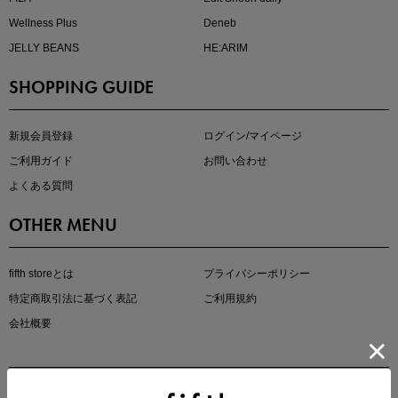
Wellness Plus
Deneb
JELLY BEANS
HE:ARIM
SHOPPING GUIDE
kokoさんセレクト
大人の着映えアイテム5選
新規会員登録
ログイン/マイページ
ご利用ガイド
お問い合わせ
よくある質問
OTHER MENU
fifth storeとは
プライバシーポリシー
特定商取引法に基づく表記
ご利用規約
会社概要
マストバイアイテム
今季の注目アイテムをご紹介