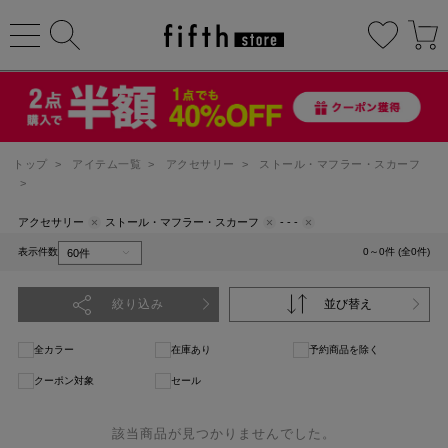
トップ
>
アイテム一覧
>
アクセサリー
>
ストール・マフラー・スカーフ
>
アクセサリー
ストール・マフラー・スカーフ
- - -
表示件数
0～0件 (全0件)
絞り込み
並び替え
全カラー
在庫あり
予約商品を除く
クーポン対象
セール
該当商品が見つかりませんでした。