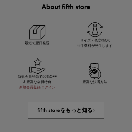
About fifth store
ノベルティ第1弾
サシェ（香り袋）を先着200名様にプレゼント！
サイズ・色交換OK
最短で翌日発送
※手数料が発生します
新規会員登録で50%OFF
& 豊富な会員特典
豊富な決済方法
新規会員登録/ログイン
あと1点にちょうどいい！お助けプチアイテム
fifth storeをもっと知る