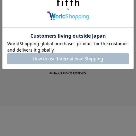
この夏の主役確定！
ボタニカル柄スカート
© fifth ALL RIGHTS RESERVED.
真夏のオフィスカジュアル
基本ルールとアイテムの選び方を徹底解説