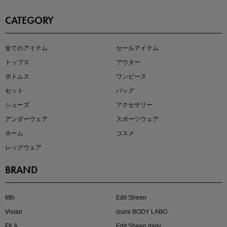
CATEGORY
即戦力アイテム続々対象
全てのアイテム
セールアイテム
夏服まとめて手に入れるなら今
トップス
アウター
ボトムス
ワンピース
セット
バッグ
シューズ
アクセサリー
アンダーウェア
スポーツウェア
ホーム
コスメ
レッグウェア
BRAND
注目の新作が販売開始
fifth
Edit Sheen
Vivian
izumi BODY LABO
FILA
Edit Sheen daily